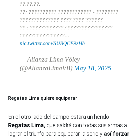
??.??.??.
??: ?????????? ???????????? - ????????
?????????????? ???? ????´??????
?? : ???????????? / ????????????????
????????????????…
pic.twitter.com/SUBQCE9zHh
— Alianza Lima Vóley
(@AlianzaLimaVB)
May 18, 2025
Regatas Lima quiere equiparar
En el otro lado del campo estará un herido
Regatas Lima,
que saldrá con todas sus armas a
lograr el triunfo para equiparar la serie y
así forzar