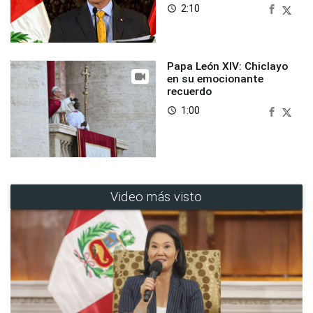
2:10
access_time
Papa León XIV: Chiclayo
en su emocionante
recuerdo
1:00
access_time
Video más visto