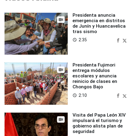
Presidenta anuncia
emergencia en distritos
de Junín y Huancavelica
tras sismo
2:35
access_time
Presidenta Fujimori
entrega módulos
escolares y anuncia
reinicio de clases en
Chongos Bajo
2:10
access_time
Visita del Papa León XIV
impulsará el turismo y
gobierno alista plan de
seguridad