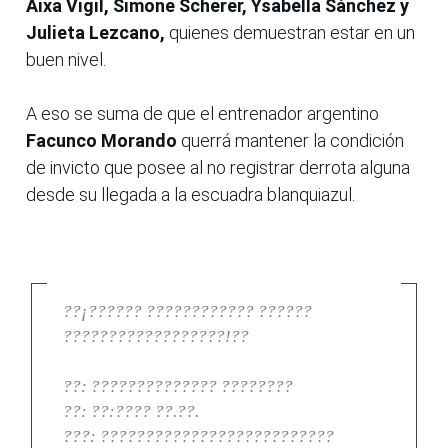
Aixa Vigil, Simone Scherer, Ysabella Sánchez y
Julieta Lezcano,
quienes demuestran estar en un
buen nivel.
A eso se suma de que el entrenador argentino
Facunco Morando
querrá mantener la condición
de invicto que posee al no registrar derrota alguna
desde su llegada a la escuadra blanquiazul.
??¡?????? ???????????? ??????
??????????????????!??
??: ?????????????? ????????
??: ??:???? ??.??.
???: ??????????????????????????