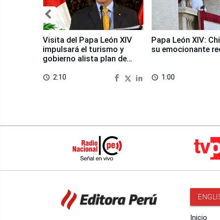
Visita del Papa León XIV
Papa León XIV: Chi
impulsará el turismo y
su emocionante re
gobierno alista plan de
seguridad
2:10
1:00
access_time
access_time
ENGLI
Inicio