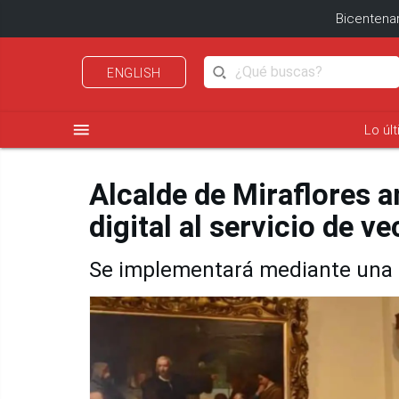
Bicentenar
ENGLISH
menu
Lo úl
Alcalde de Miraflores 
digital al servicio de v
Se implementará mediante una a