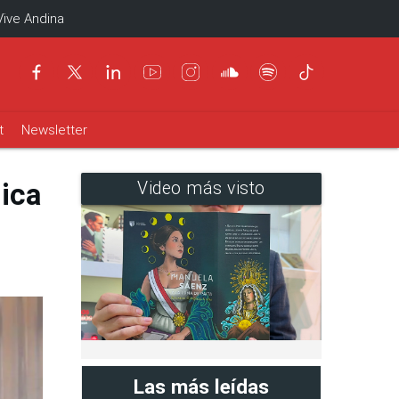
Vive Andina
t
Newsletter
ica
Video más visto
Las más leídas