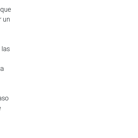
 que
r un
 las
ma
caso
e