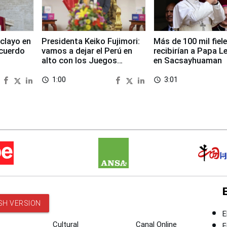
clayo en
Presidenta Keiko Fujimori:
Más de 100 mil fiel
cuerdo
vamos a dejar el Perú en
recibirían a Papa L
alto con los Juegos
en Sacsayhuaman
Panamericanos 2027
1:00
3:01
access_time
access_time
SH VERSION
E
Cultural
Canal Online
E