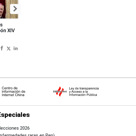
es
eón XIV
Especiales
lecciones 2026
nfermedades raras en Perú