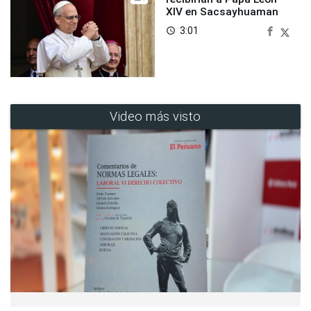
XIV en Sacsayhuaman
3:01
access_time
Video más visto