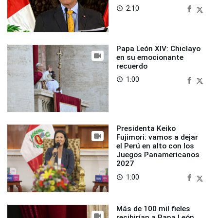
2:10
access_time
Papa León XIV: Chiclayo
en su emocionante
recuerdo
1:00
access_time
Presidenta Keiko
Fujimori: vamos a dejar
el Perú en alto con los
Juegos Panamericanos
2027
1:00
access_time
Más de 100 mil fieles
recibirían a Papa León