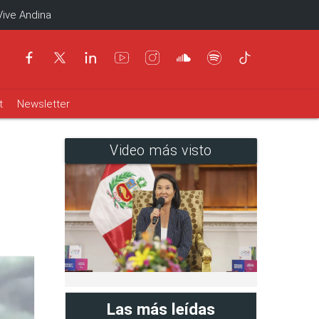
Vive Andina
t
Newsletter
Video más visto
Las más leídas