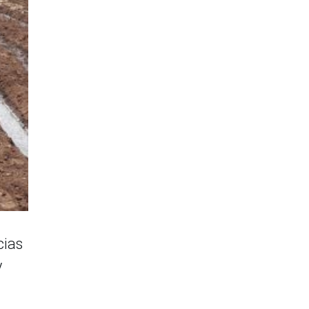
cias
y