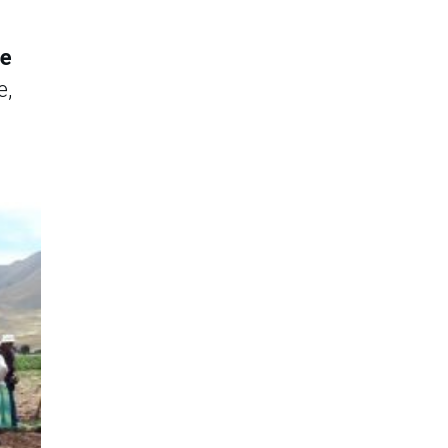
de
e,