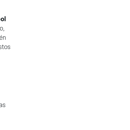
bol
o,
ién
stos
as