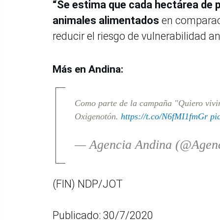
“Se estima que cada hectárea de pa
animales alimentados
en comparaci
reducir el riesgo de vulnerabilidad a
Más en Andina:
Como parte de la campaña "Quiero vivir
Oxigenotón.
https://t.co/N6fMI1fmGr
pi
— Agencia Andina (@Agen
(FIN) NDP/JOT
Publicado: 30/7/2020