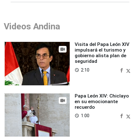
Videos Andina
Visita del Papa León XIV
impulsará el turismo y
gobierno alista plan de
seguridad
2:10
access_time
Papa León XIV: Chiclayo
en su emocionante
recuerdo
1:00
access_time