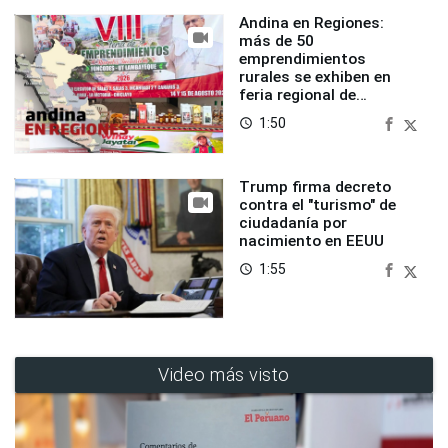
Andina en Regiones:
más de 50
emprendimientos
rurales se exhiben en
feria regional de
Foncodes
1:50
access_time
Trump firma decreto
contra el "turismo" de
ciudadanía por
nacimiento en EEUU
1:55
access_time
Video más visto