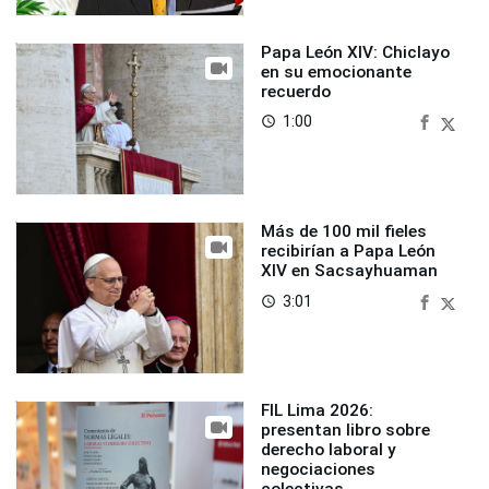
Papa León XIV: Chiclayo
en su emocionante
recuerdo
1:00
access_time
Más de 100 mil fieles
recibirían a Papa León
XIV en Sacsayhuaman
3:01
access_time
FIL Lima 2026:
presentan libro sobre
derecho laboral y
negociaciones