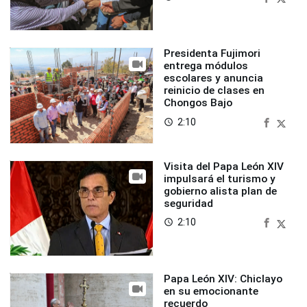
Presidenta Fujimori
entrega módulos
escolares y anuncia
reinicio de clases en
Chongos Bajo
2:10
access_time
Visita del Papa León XIV
impulsará el turismo y
gobierno alista plan de
seguridad
2:10
access_time
Papa León XIV: Chiclayo
en su emocionante
recuerdo