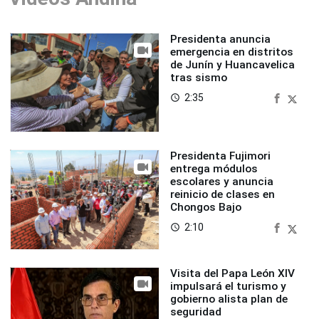
Presidenta anuncia
emergencia en distritos
de Junín y Huancavelica
tras sismo
2:35
access_time
Presidenta Fujimori
entrega módulos
escolares y anuncia
reinicio de clases en
Chongos Bajo
2:10
access_time
Visita del Papa León XIV
impulsará el turismo y
gobierno alista plan de
seguridad