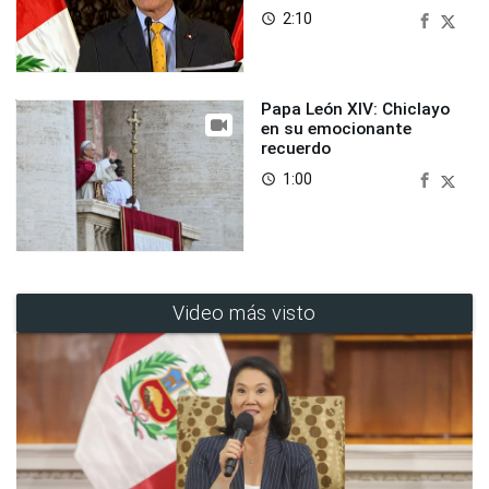
2:10
access_time
Papa León XIV: Chiclayo
en su emocionante
recuerdo
1:00
access_time
Video más visto