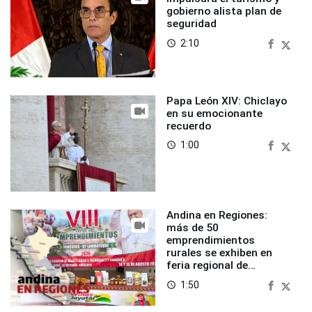
gobierno alista plan de
seguridad
2:10
access_time
Papa León XIV: Chiclayo
en su emocionante
recuerdo
1:00
access_time
Andina en Regiones:
más de 50
emprendimientos
rurales se exhiben en
feria regional de
Foncodes
1:50
access_time