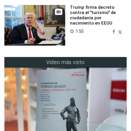
Trump firma decreto
contra el "turismo" de
ciudadanía por
nacimiento en EEUU
1:55
access_time
Video más visto