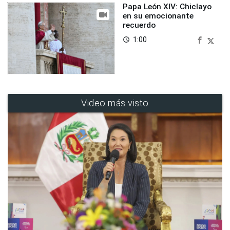
Papa León XIV: Chiclayo
en su emocionante
recuerdo
1:00
access_time
Video más visto