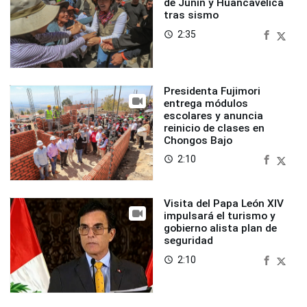
de Junín y Huancavelica
tras sismo
2:35
access_time
Presidenta Fujimori
entrega módulos
escolares y anuncia
reinicio de clases en
Chongos Bajo
2:10
access_time
Visita del Papa León XIV
impulsará el turismo y
gobierno alista plan de
seguridad
2:10
access_time