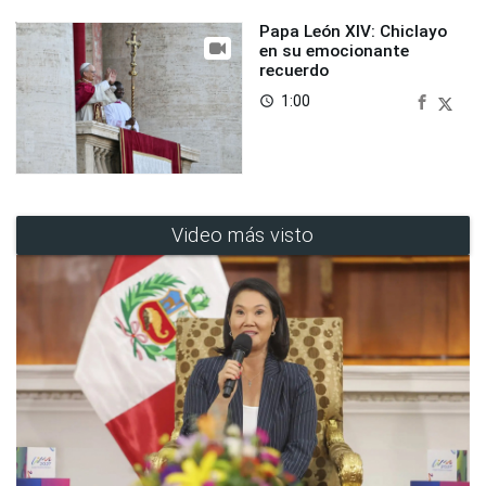
Papa León XIV: Chiclayo
en su emocionante
recuerdo
1:00
access_time
Video más visto