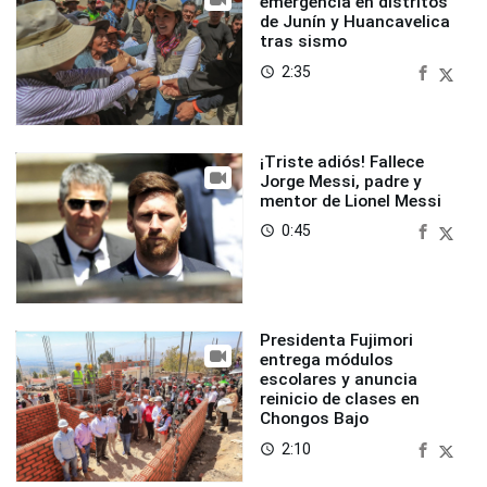
emergencia en distritos
de Junín y Huancavelica
tras sismo
2:35
access_time
¡Triste adiós! Fallece
Jorge Messi, padre y
mentor de Lionel Messi
0:45
access_time
Presidenta Fujimori
entrega módulos
escolares y anuncia
reinicio de clases en
Chongos Bajo
2:10
access_time