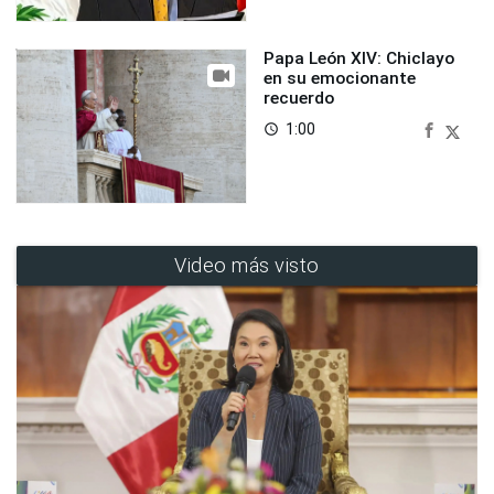
Papa León XIV: Chiclayo
en su emocionante
recuerdo
1:00
access_time
Video más visto