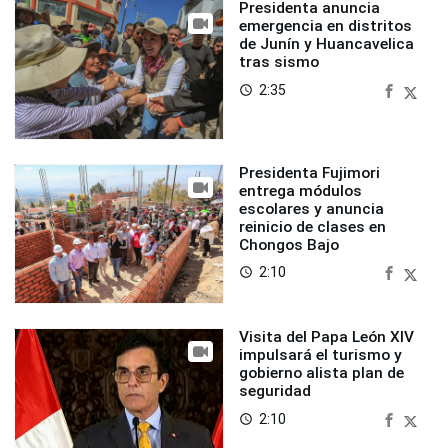
Presidenta anuncia
emergencia en distritos
de Junín y Huancavelica
tras sismo
2:35
access_time
Presidenta Fujimori
entrega módulos
escolares y anuncia
reinicio de clases en
Chongos Bajo
2:10
access_time
Visita del Papa León XIV
impulsará el turismo y
gobierno alista plan de
seguridad
2:10
access_time