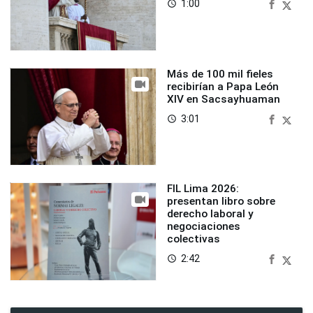
1:00
access_time
Más de 100 mil fieles
recibirían a Papa León
XIV en Sacsayhuaman
3:01
access_time
FIL Lima 2026:
presentan libro sobre
derecho laboral y
negociaciones
colectivas
2:42
access_time