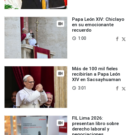
Papa León XIV: Chiclayo
en su emocionante
recuerdo
1:00
access_time
Más de 100 mil fieles
recibirían a Papa León
XIV en Sacsayhuaman
3:01
access_time
FIL Lima 2026:
presentan libro sobre
derecho laboral y
negociaciones