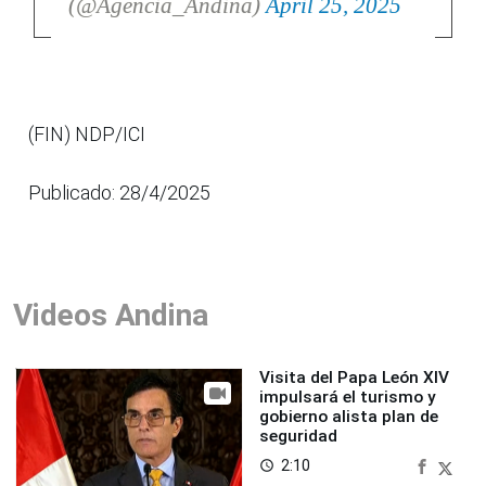
(@Agencia_Andina)
April 25, 2025
(FIN) NDP/ICI
Publicado: 28/4/2025
Videos Andina
Visita del Papa León XIV
impulsará el turismo y
gobierno alista plan de
seguridad
2:10
access_time