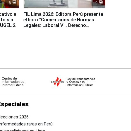
6
9
cativo e
FIL Lima 2026: Editora Perú presenta
to sin
el libro "Comentarios de Normas
a UGEL 2
Legales: Laboral Vl . Derecho
Colectivo"
Especiales
lecciones 2026
nfermedades raras en Perú
oyas religiosas en Lima