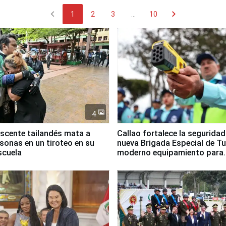
chevron_left
chevron_right
1
2
3
...
10
4
scente tailandés mata a
Callao fortalece la segurida
rsonas en un tiroteo en su
nueva Brigada Especial de T
scuela
moderno equipamiento para
Serenazgo