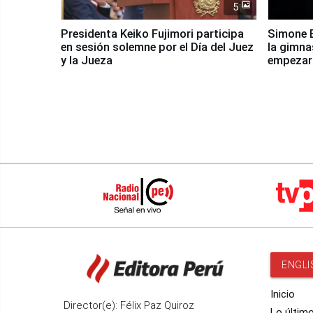
5
Presidenta Keiko Fujimori participa
Simone B
en sesión solemne por el Día del Juez
la gimna
y la Jueza
empezar 
Panamer
ENGLI
Inicio
Director(e): Félix Paz Quiroz
Lo últim