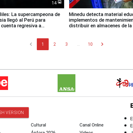
14
iles: La supercampeona de
Minedu detecta material edu
sia llegó al Perú para
implementos de mantenimien
cuenta regresiva a
distribuir en almacenes de l
icanos Lima 2027
chevron_left
chevron_right
1
2
3
...
10
SH VERSION
E
Cultural
Canal Online
E
o
Ánfora 2026
Videos
J