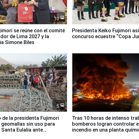
10
jimori se reúne con el comité
Presidenta Keiko Fujimori asi
dor de Lima 2027 y la
concurso ecuestre “Copa Ju
ia Simone Biles
5
 de la presidenta Fujimori
Tras 10 horas de intenso tra
 geomallas sin uso para
bomberos logran controlar e
 Santa Eulalia ante
incendio en una planta quími
o El Niño
Santiago de Chile