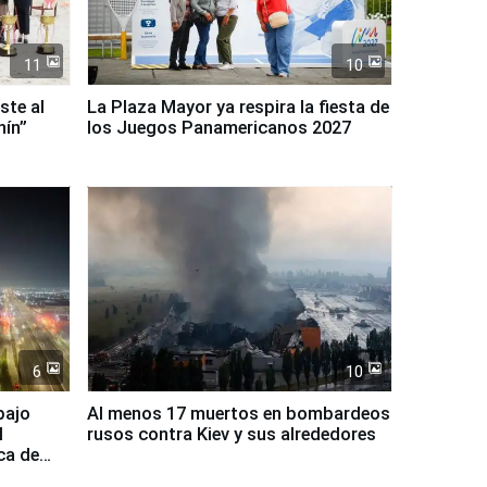
11
10
ste al
La Plaza Mayor ya respira la fiesta de
nín”
los Juegos Panamericanos 2027
6
10
bajo
Al menos 17 muertos en bombardeos
l
rusos contra Kiev y sus alrededores
ca de