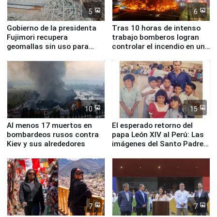
5
6
Gobierno de la presidenta
Tras 10 horas de intenso
Fujimori recupera
trabajo bomberos logran
geomallas sin uso para
controlar el incendio en una
proteger Santa Eulalia ante
planta química de Santiago
Fenómeno El Niño
de Chile
10
15
Al menos 17 muertos en
El esperado retorno del
bombardeos rusos contra
papa León XIV al Perú: Las
Kiev y sus alrededores
imágenes del Santo Padre
en su labor pastoral en
nuestro país
7
7