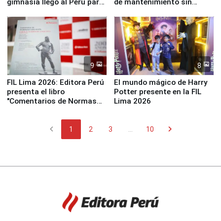
gimnasia llegó al Perú para
de mantenimiento sin
empezar cuenta regresiva a
distribuir en almacenes de
Panamericanos Lima 2027
la UGEL 2
9
8
FIL Lima 2026: Editora Perú
El mundo mágico de Harry
presenta el libro
Potter presente en la FIL
"Comentarios de Normas
Lima 2026
Legales: Laboral Vl .
Derecho Colectivo"
chevron_left
chevron_right
1
2
3
...
10