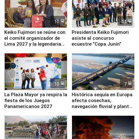
10
11
Keiko Fujimori se reúne con
Presidenta Keiko Fujimori
el comité organizador de
asiste al concurso
Lima 2027 y la legendaria
ecuestre “Copa Junín”
Simone Biles
10
7
La Plaza Mayor ya respira la
Histórica sequía en Europa
fiesta de los Juegos
afecta cosechas,
Panamericanos 2027
navegación fluvial y plantas
nucleares