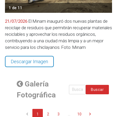
1 de 11
21/07/2026
El Minam inauguró dos nuevas plantas de
reciclaje de residuos que permitirán recuperar materiales
reciclables y aprovechar los residuos orgánicos,
contribuyendo a una ciudad más limpia y a un mejor
servicio para los chiclayanos. Foto: Minam
Descargar Imagen
Galería
Buscar
Fotográfica
chevron_left
chevron_right
1
2
3
...
10