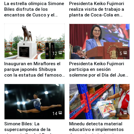
La estrella olímpica Simone
Presidenta Keiko Fujimori
Biles disfruta de los
realiza visita de trabajo a
encantos de Cusco y el
planta de Coca-Cola en
Valle Sagrado
Pucusana
12
5
Inauguran en Miraflores el
Presidenta Keiko Fujimori
parque japonés Shibuya
participa en sesión
con la estatua del famoso
solemne por el Día del Juez
perro Hachiko
y la Jueza
14
6
Simone Biles: La
Minedu detecta material
supercampeona de la
educativo e implementos