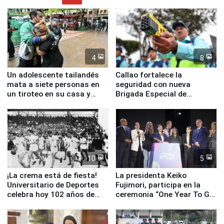
4
8
Un adolescente tailandés
Callao fortalece la
mata a siete personas en
seguridad con nueva
un tiroteo en su casa y
Brigada Especial de
escuela
Turismo y moderno
equipamiento para
Serenazgo
10
5
¡La crema está de fiesta!
La presidenta Keiko
Universitario de Deportes
Fujimori, participa en la
celebra hoy 102 años de
ceremonia “One Year To Go
fundación
de Lima 2027”