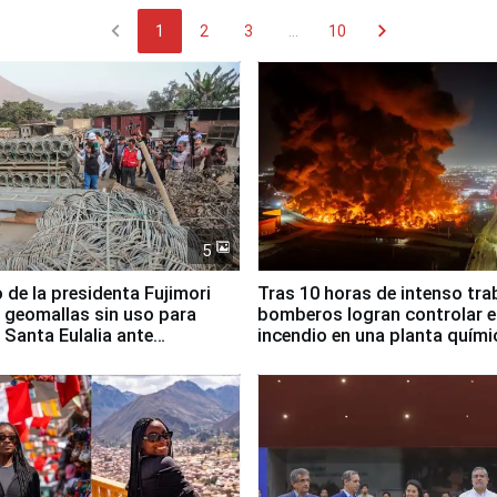
chevron_left
chevron_right
1
2
3
...
10
5
 de la presidenta Fujimori
Tras 10 horas de intenso tra
 geomallas sin uso para
bomberos logran controlar e
 Santa Eulalia ante
incendio en una planta quími
o El Niño
Santiago de Chile