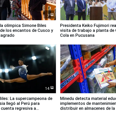
7
lla olímpica Simone Biles
Presidenta Keiko Fujimori rea
 de los encantos de Cusco y
visita de trabajo a planta de
 Sagrado
Cola en Pucusana
14
iles: La supercampeona de
Minedu detecta material edu
sia llegó al Perú para
implementos de mantenimien
cuenta regresiva a
distribuir en almacenes de l
icanos Lima 2027