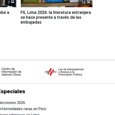
7
16
ibe a
FIL Lima 2026: la literatura extranjera
se hace presente a través de las
embajadas
Especiales
lecciones 2026
nfermedades raras en Perú
oyas religiosas en Lima