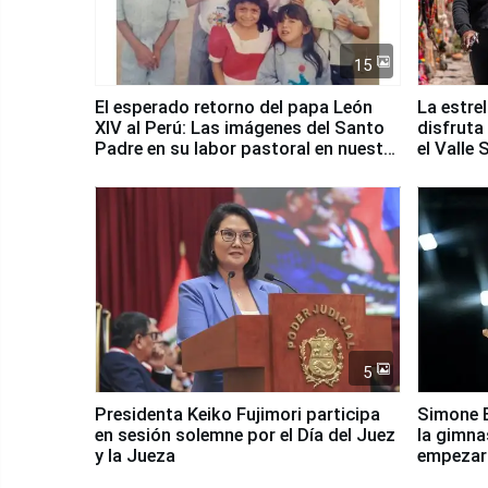
15
El esperado retorno del papa León
La estre
XIV al Perú: Las imágenes del Santo
disfruta
Padre en su labor pastoral en nuestro
el Valle
país
5
Presidenta Keiko Fujimori participa
Simone B
en sesión solemne por el Día del Juez
la gimna
y la Jueza
empezar 
Panamer