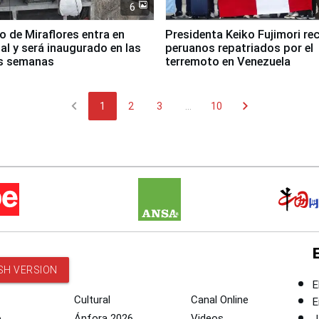
6
co de Miraflores entra en
Presidenta Keiko Fujimori rec
nal y será inaugurado en las
peruanos repatriados por el
s semanas
terremoto en Venezuela
chevron_left
chevron_right
1
2
3
...
10
SH VERSION
E
Cultural
Canal Online
E
o
Ánfora 2026
Videos
J