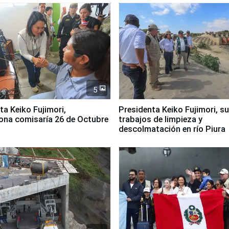
5
jimori,
Presidenta Keiko Fujimori, s
ona comisaría 26 de Octubre
trabajos de limpieza y
descolmatación en río Piura