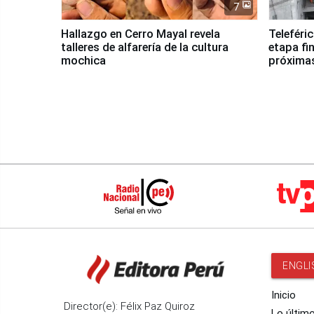
7
Hallazgo en Cerro Mayal revela
Teleféri
talleres de alfarería de la cultura
etapa fi
mochica
próxima
ENGLI
Inicio
Director(e): Félix Paz Quiroz
Lo últim