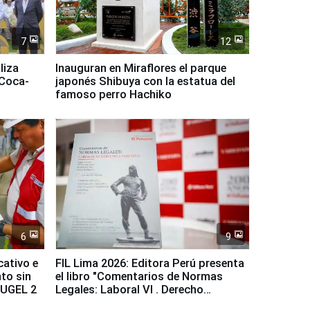
7
12
liza
Inauguran en Miraflores el parque
 Coca-
japonés Shibuya con la estatua del
famoso perro Hachiko
6
9
cativo e
FIL Lima 2026: Editora Perú presenta
to sin
el libro "Comentarios de Normas
a UGEL 2
Legales: Laboral Vl . Derecho
Colectivo"