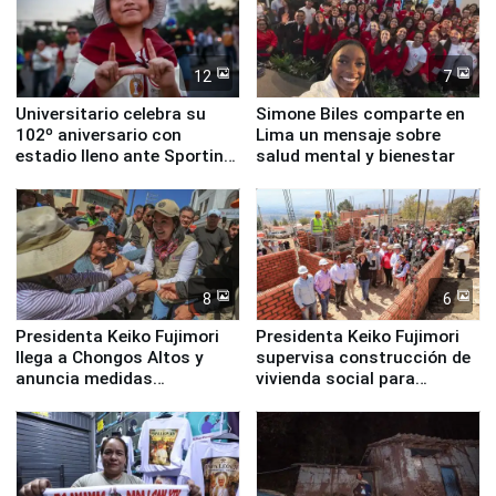
12
7
Universitario celebra su
Simone Biles comparte en
102º aniversario con
Lima un mensaje sobre
estadio lleno ante Sporting
salud mental y bienestar
Cristal
8
6
Presidenta Keiko Fujimori
Presidenta Keiko Fujimori
llega a Chongos Altos y
supervisa construcción de
anuncia medidas
vivienda social para
inmediatas en vivienda,
familias afectadas por
educación, salud y empleo
sismo en Junín