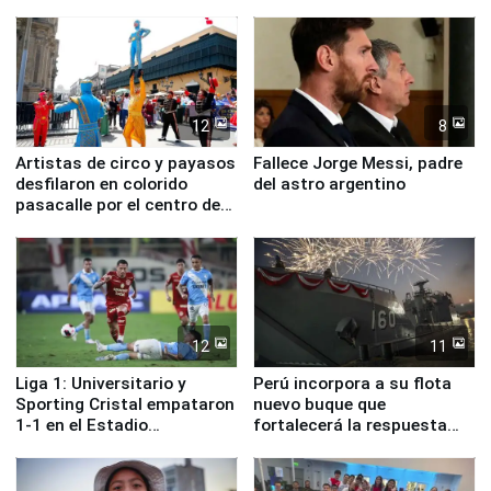
ministros de Estado
12
8
Artistas de circo y payasos
Fallece Jorge Messi, padre
desfilaron en colorido
del astro argentino
pasacalle por el centro de
Lima
12
11
Liga 1: Universitario y
Perú incorpora a su flota
Sporting Cristal empataron
nuevo buque que
1-1 en el Estadio
fortalecerá la respuesta
Monumental
ante el fenómeno El Niño