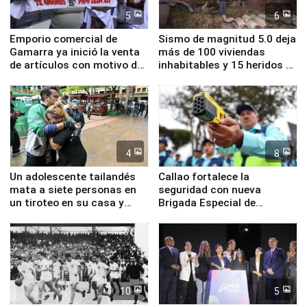
5
6
Emporio comercial de
Sismo de magnitud 5.0 deja
Gamarra ya inició la venta
más de 100 viviendas
de artículos con motivo de
inhabitables y 15 heridos en
la visita del papa León XIV
Junín
4
8
Un adolescente tailandés
Callao fortalece la
mata a siete personas en
seguridad con nueva
un tiroteo en su casa y
Brigada Especial de
escuela
Turismo y moderno
equipamiento para
Serenazgo
10
5