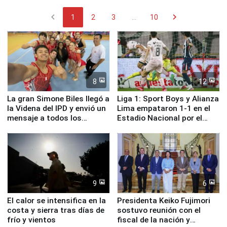
chevron_left
chevron_right
1
2
3
...
10
8
12
La gran Simone Biles llegó a
Liga 1: Sport Boys y Alianza
la Videna del IPD y envió un
Lima empataron 1-1 en el
mensaje a todos los
Estadio Nacional por el
deportistas del Perú
Torneo Clausura
9
6
El calor se intensifica en la
Presidenta Keiko Fujimori
costa y sierra tras días de
sostuvo reunión con el
frío y vientos
fiscal de la nación y