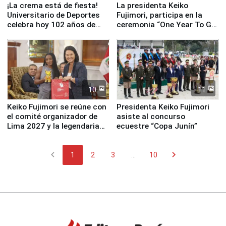
¡La crema está de fiesta!
La presidenta Keiko
Universitario de Deportes
Fujimori, participa en la
celebra hoy 102 años de
ceremonia “One Year To Go
fundación
de Lima 2027”
10
11
Keiko Fujimori se reúne con
Presidenta Keiko Fujimori
el comité organizador de
asiste al concurso
Lima 2027 y la legendaria
ecuestre “Copa Junín”
Simone Biles
chevron_left
chevron_right
1
2
3
...
10