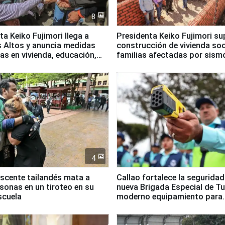
8
ta Keiko Fujimori llega a
Presidenta Keiko Fujimori su
 Altos y anuncia medidas
construcción de vivienda soc
as en vivienda, educación,
familias afectadas por sism
empleo
Junín
4
scente tailandés mata a
Callao fortalece la segurida
rsonas en un tiroteo en su
nueva Brigada Especial de T
scuela
moderno equipamiento para
Serenazgo