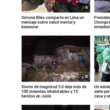
7
Simone Biles comparte en Lima un
Presiden
mensaje sobre salud mental y
Chongos
bienestar
inmediat
salud y 
6
Sismo de magnitud 5.0 deja más de
Un adole
100 viviendas inhabitables y 15
siete pe
heridos en Junín
casa y e