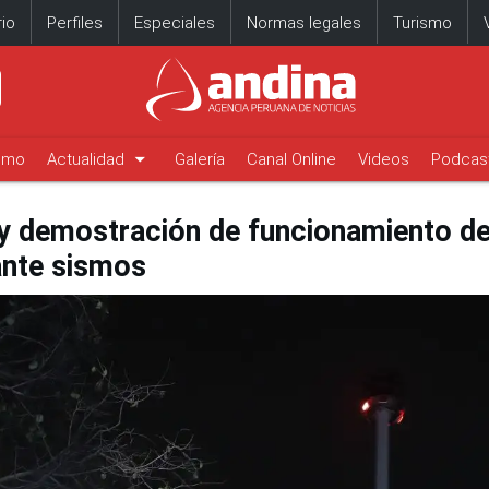
io
Perfiles
Especiales
Normas legales
Turismo
arrow_drop_down
timo
Actualidad
Galería
Canal Online
Videos
Podcas
n y demostración de funcionamiento de 
ante sismos