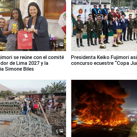
10
jimori se reúne con el comité
Presidenta Keiko Fujimori asi
dor de Lima 2027 y la
concurso ecuestre “Copa Ju
ia Simone Biles
5