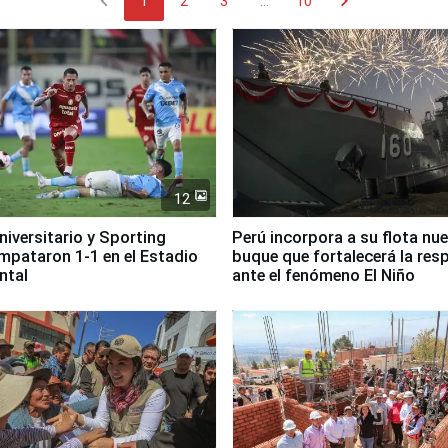
chevron_left
chevron_right
1
2
3
...
10
12
Universitario y Sporting
Perú incorpora a su flota nu
empataron 1-1 en el Estadio
buque que fortalecerá la res
ntal
ante el fenómeno El Niño