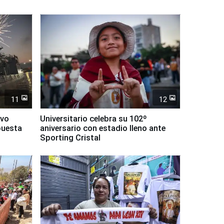
11
12
evo
Universitario celebra su 102º
puesta
aniversario con estadio lleno ante
Sporting Cristal