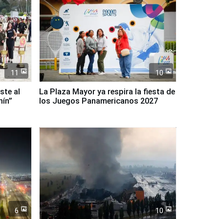
11
10
ste al
La Plaza Mayor ya respira la fiesta de
nín”
los Juegos Panamericanos 2027
6
10