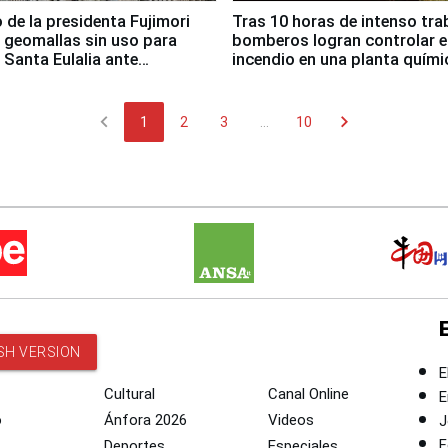
 de la presidenta Fujimori
Tras 10 horas de intenso tra
 geomallas sin uso para
bomberos logran controlar e
 Santa Eulalia ante
incendio en una planta quími
o El Niño
Santiago de Chile
chevron_left
chevron_right
1
2
3
...
10
SH VERSION
E
Cultural
Canal Online
E
o
Ánfora 2026
Videos
J
F
Deportes
Especiales