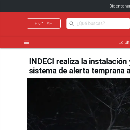
Bicentenar
ENGLISH
menu
Lo úl
INDECI realiza la instalació
sistema de alerta temprana 