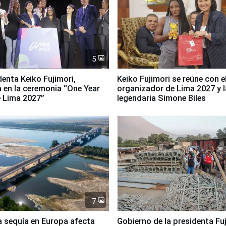
5
denta Keiko Fujimori,
Keiko Fujimori se reúne con e
a en la ceremonia “One Year
organizador de Lima 2027 y l
 Lima 2027”
legendaria Simone Biles
7
a sequía en Europa afecta
Gobierno de la presidenta Fu