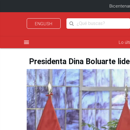
Bicentenar
ENGLISH
menu
Lo úl
Presidenta Dina Boluarte lide