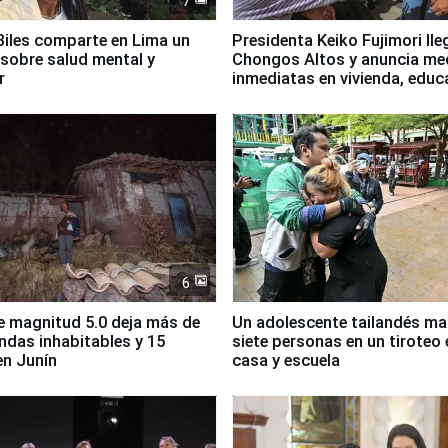
7
iles comparte en Lima un
Presidenta Keiko Fujimori lle
sobre salud mental y
Chongos Altos y anuncia me
r
inmediatas en vivienda, educ
salud y empleo
6
 magnitud 5.0 deja más de
Un adolescente tailandés ma
endas inhabitables y 15
siete personas en un tiroteo 
en Junín
casa y escuela