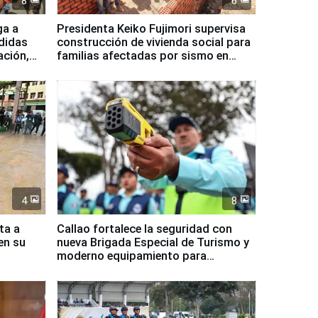
8
6
ga a
Presidenta Keiko Fujimori supervisa
didas
construcción de vivienda social para
ación,
familias afectadas por sismo en
Junín
4
8
ta a
Callao fortalece la seguridad con
en su
nueva Brigada Especial de Turismo y
moderno equipamiento para
Serenazgo