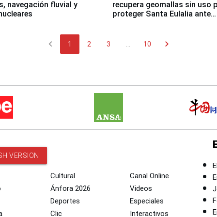
, navegación fluvial y
recupera geomallas sin uso 
nucleares
proteger Santa Eulalia ante
Fenómeno El Niño
chevron_left
chevron_right
1
2
3
...
10
SH VERSION
E
Cultural
Canal Online
E
o
Ánfora 2026
Videos
J
F
Deportes
Especiales
E
a
Clic
Interactivos