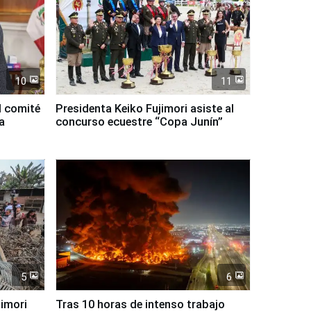
10
11
l comité
Presidenta Keiko Fujimori asiste al
a
concurso ecuestre “Copa Junín”
5
6
jimori
Tras 10 horas de intenso trabajo