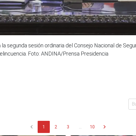
a la segunda sesión ordinaria del Consejo Nacional de Segu
 delincuencia. Foto: ANDINA/Prensa Presidencia
chevron_left
chevron_right
1
2
3
...
10