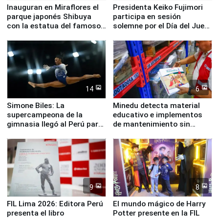
Inauguran en Miraflores el
Presidenta Keiko Fujimori
parque japonés Shibuya
participa en sesión
con la estatua del famoso
solemne por el Día del Juez
perro Hachiko
y la Jueza
14
6
Simone Biles: La
Minedu detecta material
supercampeona de la
educativo e implementos
gimnasia llegó al Perú para
de mantenimiento sin
empezar cuenta regresiva a
distribuir en almacenes de
Panamericanos Lima 2027
la UGEL 2
9
8
FIL Lima 2026: Editora Perú
El mundo mágico de Harry
presenta el libro
Potter presente en la FIL