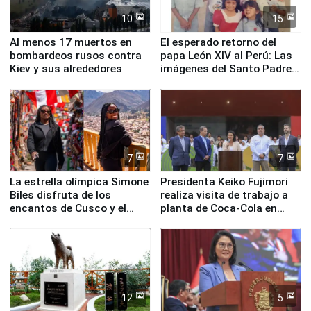
10
15
Al menos 17 muertos en
El esperado retorno del
bombardeos rusos contra
papa León XIV al Perú: Las
Kiev y sus alrededores
imágenes del Santo Padre
en su labor pastoral en
nuestro país
7
7
La estrella olímpica Simone
Presidenta Keiko Fujimori
Biles disfruta de los
realiza visita de trabajo a
encantos de Cusco y el
planta de Coca-Cola en
Valle Sagrado
Pucusana
12
5