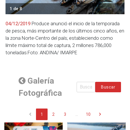
1 de 8
04/12/2019
Produce anunció el inicio de la temporada
de pesca, más importante de los últimos cinco años, en
la zona Norte-Centro del país; estableciendo como
límite máximo total de captura, 2 millones 786,000
toneladas.Foto: ANDINA/ IMARPE
Galería
Buscar
Fotográfica
chevron_left
chevron_right
1
2
3
...
10