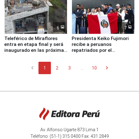
6
7
Teleférico de Miraflores
Presidenta Keiko Fujimori
entra en etapa final y será
recibe a peruanos
inaugurado en las próximas
repatriados por el
semanas
terremoto en Venezuela
chevron_left
chevron_right
1
2
3
...
10
Av. Alfonso Ugarte 873 Lima 1
Teléfono: (51-1) 315 0400 Fax: 431 2849