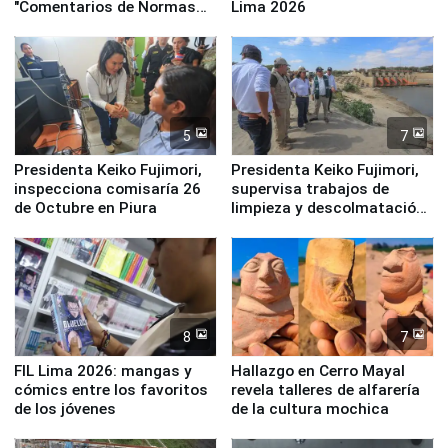
"Comentarios de Normas
Lima 2026
Legales: Laboral Vl .
Derecho Colectivo"
5
7
Presidenta Keiko Fujimori,
Presidenta Keiko Fujimori,
inspecciona comisaría 26
supervisa trabajos de
de Octubre en Piura
limpieza y descolmatación
en río Piura
8
7
FIL Lima 2026: mangas y
Hallazgo en Cerro Mayal
cómics entre los favoritos
revela talleres de alfarería
de los jóvenes
de la cultura mochica