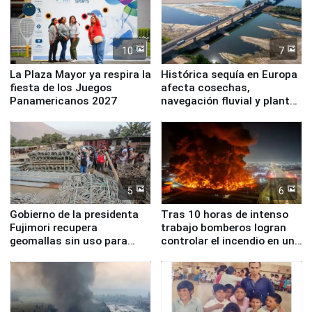
10
7
La Plaza Mayor ya respira la
Histórica sequía en Europa
fiesta de los Juegos
afecta cosechas,
Panamericanos 2027
navegación fluvial y plantas
nucleares
5
6
Gobierno de la presidenta
Tras 10 horas de intenso
Fujimori recupera
trabajo bomberos logran
geomallas sin uso para
controlar el incendio en una
proteger Santa Eulalia ante
planta química de Santiago
Fenómeno El Niño
de Chile