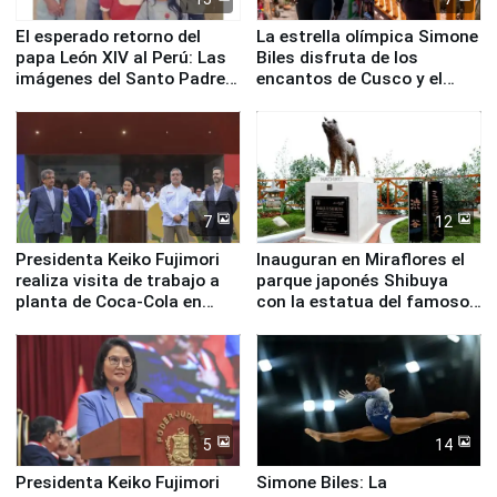
El esperado retorno del
La estrella olímpica Simone
papa León XIV al Perú: Las
Biles disfruta de los
imágenes del Santo Padre
encantos de Cusco y el
en su labor pastoral en
Valle Sagrado
nuestro país
7
12
Presidenta Keiko Fujimori
Inauguran en Miraflores el
realiza visita de trabajo a
parque japonés Shibuya
planta de Coca-Cola en
con la estatua del famoso
Pucusana
perro Hachiko
5
14
Presidenta Keiko Fujimori
Simone Biles: La