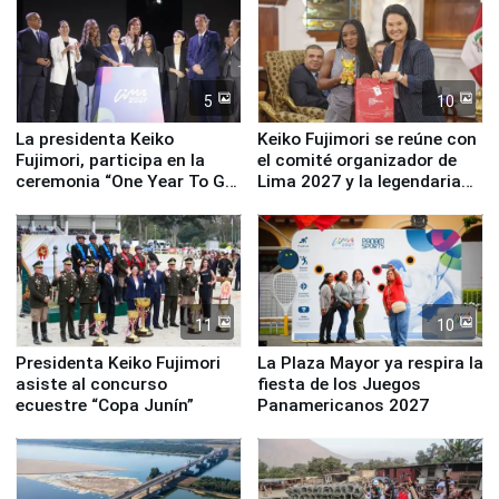
5
10
La presidenta Keiko
Keiko Fujimori se reúne con
Fujimori, participa en la
el comité organizador de
ceremonia “One Year To Go
Lima 2027 y la legendaria
de Lima 2027”
Simone Biles
11
10
Presidenta Keiko Fujimori
La Plaza Mayor ya respira la
asiste al concurso
fiesta de los Juegos
ecuestre “Copa Junín”
Panamericanos 2027