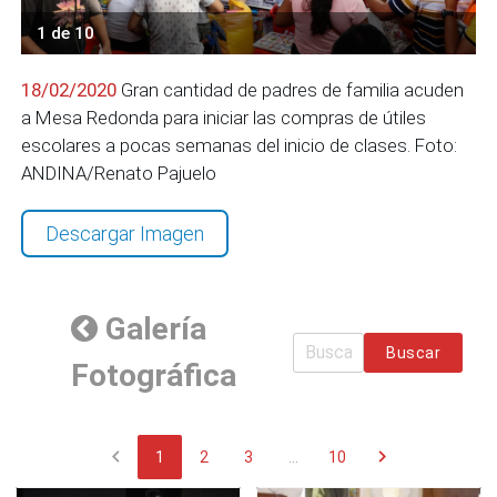
1 de 10
18/02/2020
Gran cantidad de padres de familia acuden
a Mesa Redonda para iniciar las compras de útiles
escolares a pocas semanas del inicio de clases. Foto:
ANDINA/Renato Pajuelo
Descargar Imagen
Galería
Buscar
Fotográfica
chevron_left
chevron_right
1
2
3
...
10