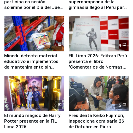
participa en sesión
supercampeona de la
solemne por el Día del Juez
gimnasia llegó al Perú para
y la Jueza
empezar cuenta regresiva a
Panamericanos Lima 2027
6
9
Minedu detecta material
FIL Lima 2026: Editora Perú
educativo e implementos
presenta el libro
de mantenimiento sin
"Comentarios de Normas
distribuir en almacenes de
Legales: Laboral Vl .
la UGEL 2
Derecho Colectivo"
8
5
El mundo mágico de Harry
Presidenta Keiko Fujimori,
Potter presente en la FIL
inspecciona comisaría 26
Lima 2026
de Octubre en Piura