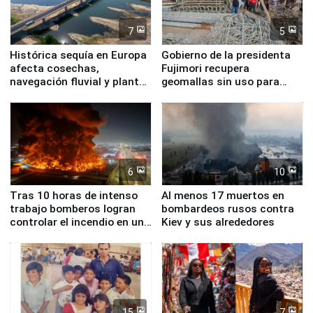
7
5
Histórica sequía en Europa
Gobierno de la presidenta
afecta cosechas,
Fujimori recupera
navegación fluvial y plantas
geomallas sin uso para
nucleares
proteger Santa Eulalia ante
Fenómeno El Niño
6
10
Tras 10 horas de intenso
Al menos 17 muertos en
trabajo bomberos logran
bombardeos rusos contra
controlar el incendio en una
Kiev y sus alrededores
planta química de Santiago
de Chile
15
7