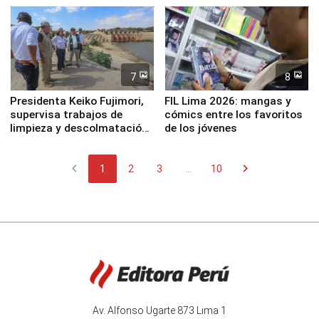
7
8
Presidenta Keiko Fujimori,
FIL Lima 2026: mangas y
supervisa trabajos de
cómics entre los favoritos
limpieza y descolmatación
de los jóvenes
en río Piura
chevron_left
chevron_right
1
2
3
...
10
Av. Alfonso Ugarte 873 Lima 1