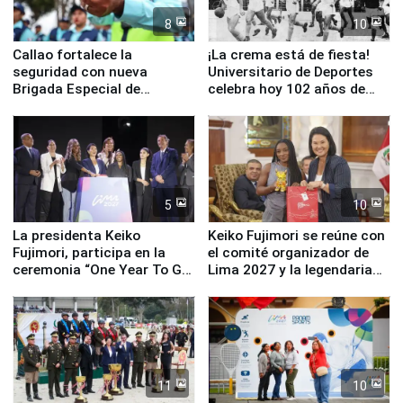
8
10
Callao fortalece la
¡La crema está de fiesta!
seguridad con nueva
Universitario de Deportes
Brigada Especial de
celebra hoy 102 años de
Turismo y moderno
fundación
equipamiento para
Serenazgo
5
10
La presidenta Keiko
Keiko Fujimori se reúne con
Fujimori, participa en la
el comité organizador de
ceremonia “One Year To Go
Lima 2027 y la legendaria
de Lima 2027”
Simone Biles
11
10