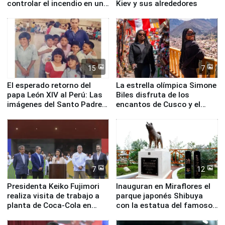
controlar el incendio en una
Kiev y sus alrededores
planta química de Santiago
de Chile
15
7
El esperado retorno del
La estrella olímpica Simone
papa León XIV al Perú: Las
Biles disfruta de los
imágenes del Santo Padre
encantos de Cusco y el
en su labor pastoral en
Valle Sagrado
nuestro país
7
12
Presidenta Keiko Fujimori
Inauguran en Miraflores el
realiza visita de trabajo a
parque japonés Shibuya
planta de Coca-Cola en
con la estatua del famoso
Pucusana
perro Hachiko