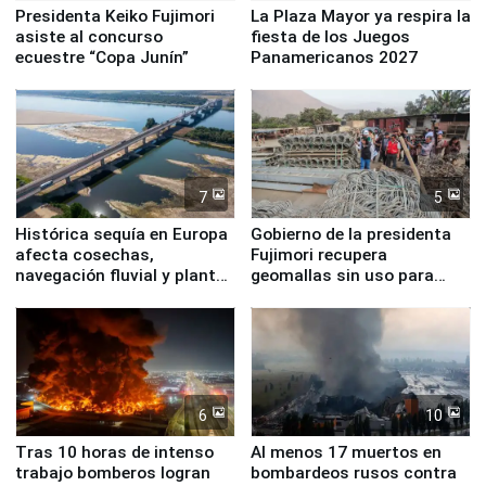
Presidenta Keiko Fujimori
La Plaza Mayor ya respira la
asiste al concurso
fiesta de los Juegos
ecuestre “Copa Junín”
Panamericanos 2027
7
5
Histórica sequía en Europa
Gobierno de la presidenta
afecta cosechas,
Fujimori recupera
navegación fluvial y plantas
geomallas sin uso para
nucleares
proteger Santa Eulalia ante
Fenómeno El Niño
6
10
Tras 10 horas de intenso
Al menos 17 muertos en
trabajo bomberos logran
bombardeos rusos contra