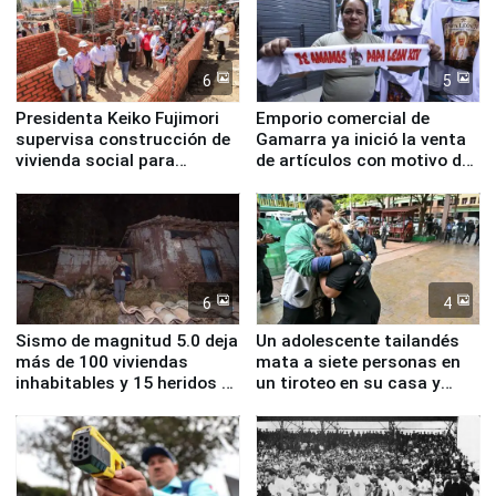
6
5
Presidenta Keiko Fujimori
Emporio comercial de
supervisa construcción de
Gamarra ya inició la venta
vivienda social para
de artículos con motivo de
familias afectadas por
la visita del papa León XIV
sismo en Junín
6
4
Sismo de magnitud 5.0 deja
Un adolescente tailandés
más de 100 viviendas
mata a siete personas en
inhabitables y 15 heridos en
un tiroteo en su casa y
Junín
escuela