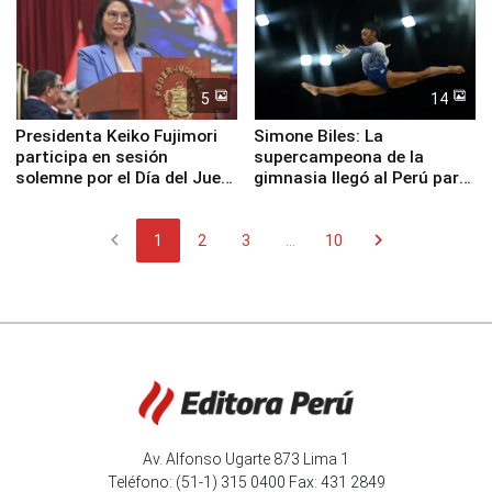
5
14
Presidenta Keiko Fujimori
Simone Biles: La
participa en sesión
supercampeona de la
solemne por el Día del Juez
gimnasia llegó al Perú para
y la Jueza
empezar cuenta regresiva a
Panamericanos Lima 2027
chevron_left
chevron_right
1
2
3
...
10
Av. Alfonso Ugarte 873 Lima 1
Teléfono: (51-1) 315 0400 Fax: 431 2849