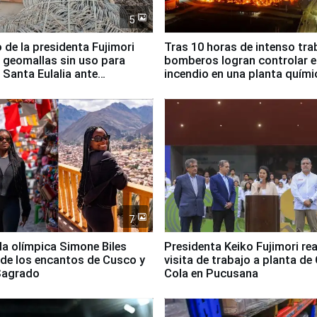
5
 de la presidenta Fujimori
Tras 10 horas de intenso tra
 geomallas sin uso para
bomberos logran controlar e
 Santa Eulalia ante
incendio en una planta quími
o El Niño
Santiago de Chile
7
lla olímpica Simone Biles
Presidenta Keiko Fujimori rea
 de los encantos de Cusco y
visita de trabajo a planta de
 Sagrado
Cola en Pucusana