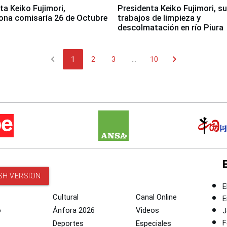
jimori,
Presidenta Keiko Fujimori, s
ona comisaría 26 de Octubre
trabajos de limpieza y
descolmatación en río Piura
chevron_left
chevron_right
1
2
3
...
10
SH VERSION
E
Cultural
Canal Online
E
o
Ánfora 2026
Videos
J
F
Deportes
Especiales