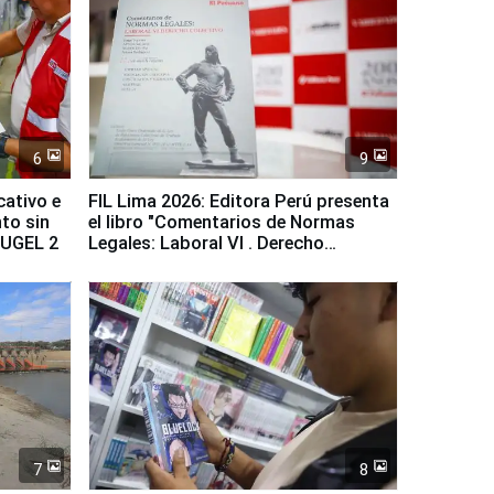
6
9
cativo e
FIL Lima 2026: Editora Perú presenta
to sin
el libro "Comentarios de Normas
a UGEL 2
Legales: Laboral Vl . Derecho
Colectivo"
7
8