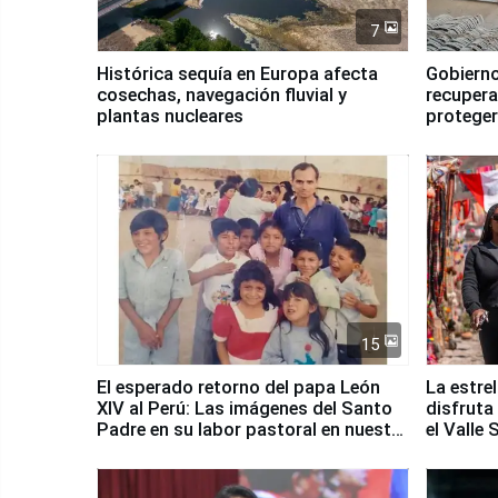
7
Histórica sequía en Europa afecta
Gobierno
cosechas, navegación fluvial y
recupera
plantas nucleares
proteger
Fenómen
15
El esperado retorno del papa León
La estre
XIV al Perú: Las imágenes del Santo
disfruta
Padre en su labor pastoral en nuestro
el Valle
país