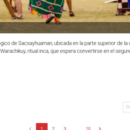
ico de Sacsayhuaman, ubicada en la parte superior de la 
l Warachikuy, ritual inca, que espera convertirse en el seg
chevron_left
chevron_right
1
2
3
...
10