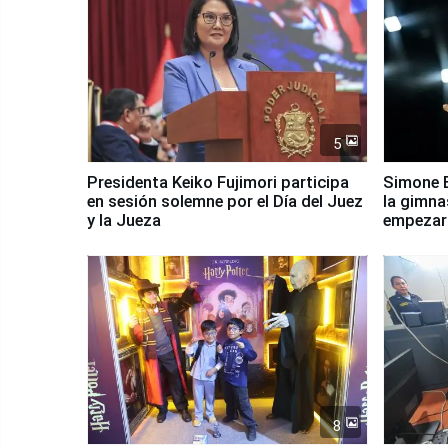
5
Presidenta Keiko Fujimori participa
Simone B
en sesión solemne por el Día del Juez
la gimna
y la Jueza
empezar 
Panamer
8