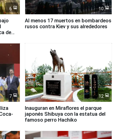
6
10
bajo
Al menos 17 muertos en bombardeos
l
rusos contra Kiev y sus alrededores
ca de
7
12
liza
Inauguran en Miraflores el parque
 Coca-
japonés Shibuya con la estatua del
famoso perro Hachiko