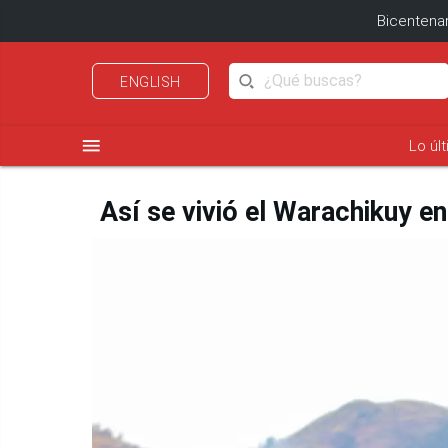
Bicentenar
ENGLISH
menu
Lo úl
Así se vivió el Warachikuy 