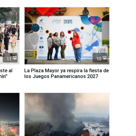
11
10
ste al
La Plaza Mayor ya respira la fiesta de
nín”
los Juegos Panamericanos 2027