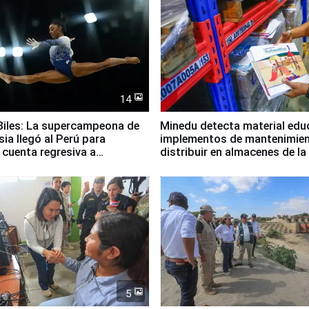
14
iles: La supercampeona de
Minedu detecta material edu
sia llegó al Perú para
implementos de mantenimien
cuenta regresiva a
distribuir en almacenes de l
icanos Lima 2027
5