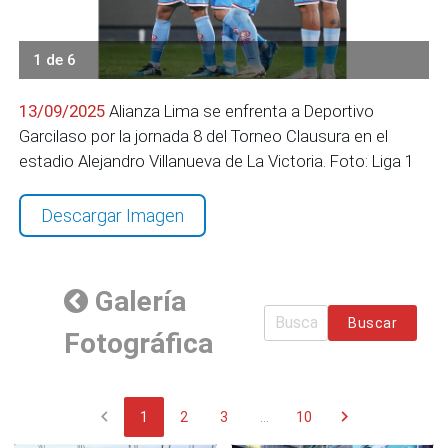
1 de 6
13/09/2025
Alianza Lima se enfrenta a Deportivo
Garcilaso por la jornada 8 del Torneo Clausura en el
estadio Alejandro Villanueva de La Victoria. Foto: Liga 1
Descargar Imagen
Galería
Buscar
Fotográfica
chevron_left
chevron_right
1
2
3
...
10