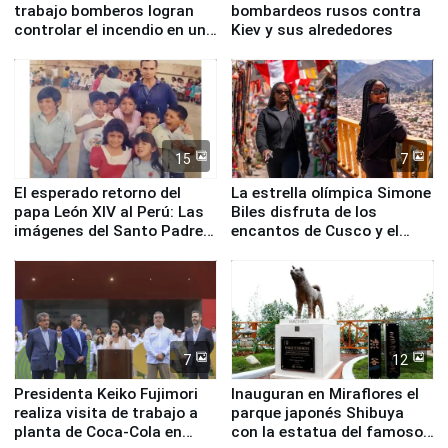
trabajo bomberos logran
bombardeos rusos contra
controlar el incendio en una
Kiev y sus alrededores
planta química de Santiago
de Chile
15
7
El esperado retorno del
La estrella olímpica Simone
papa León XIV al Perú: Las
Biles disfruta de los
imágenes del Santo Padre
encantos de Cusco y el
en su labor pastoral en
Valle Sagrado
nuestro país
7
12
Presidenta Keiko Fujimori
Inauguran en Miraflores el
realiza visita de trabajo a
parque japonés Shibuya
planta de Coca-Cola en
con la estatua del famoso