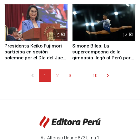
Pucusana
perro Hachiko
5
14
Presidenta Keiko Fujimori
Simone Biles: La
participa en sesión
supercampeona de la
solemne por el Día del Juez
gimnasia llegó al Perú para
y la Jueza
empezar cuenta regresiva a
Panamericanos Lima 2027
chevron_left
chevron_right
1
2
3
...
10
Av. Alfonso Ugarte 873 Lima 1