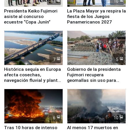
11
10
Presidenta Keiko Fujimori
La Plaza Mayor ya respira la
asiste al concurso
fiesta de los Juegos
ecuestre “Copa Junín”
Panamericanos 2027
7
5
Histórica sequía en Europa
Gobierno de la presidenta
afecta cosechas,
Fujimori recupera
navegación fluvial y plantas
geomallas sin uso para
nucleares
proteger Santa Eulalia ante
Fenómeno El Niño
6
10
Tras 10 horas de intenso
Al menos 17 muertos en