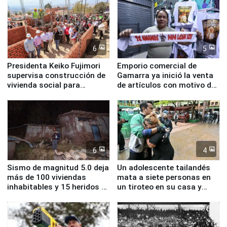
6
5
Presidenta Keiko Fujimori
Emporio comercial de
supervisa construcción de
Gamarra ya inició la venta
vivienda social para
de artículos con motivo de
familias afectadas por
la visita del papa León XIV
sismo en Junín
6
4
Sismo de magnitud 5.0 deja
Un adolescente tailandés
más de 100 viviendas
mata a siete personas en
inhabitables y 15 heridos en
un tiroteo en su casa y
Junín
escuela