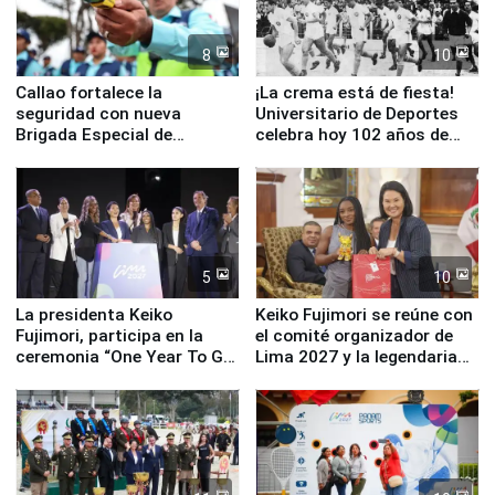
8
10
Callao fortalece la
¡La crema está de fiesta!
seguridad con nueva
Universitario de Deportes
Brigada Especial de
celebra hoy 102 años de
Turismo y moderno
fundación
equipamiento para
Serenazgo
5
10
La presidenta Keiko
Keiko Fujimori se reúne con
Fujimori, participa en la
el comité organizador de
ceremonia “One Year To Go
Lima 2027 y la legendaria
de Lima 2027”
Simone Biles