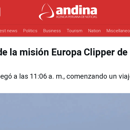
est news
Politics
Business
Tourism
Nation
Miscellane
de la misión Europa Clipper de 
gó a las 11:06 a. m., comenzando un viaj