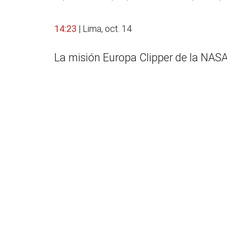
14:23
| Lima, oct. 14
La misión Europa Clipper de la NAS
X, comenzando un viaje de 2.900 mil
Europa, la luna de Júpiter, donde un
congelada podría tener condiciones 
La misión Europa Clipper superó en 
científicos han sido incorporados a
Laboratorio de Propulsión a Chorro (J
California.