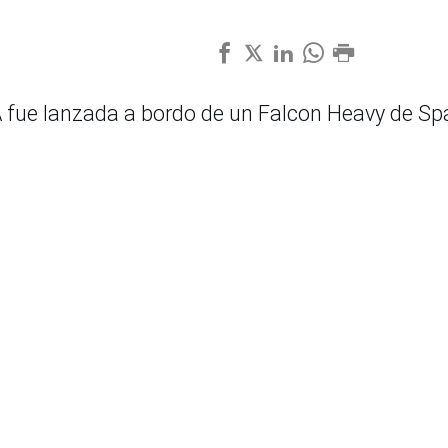
A fue lanzada a bordo de un Falcon Heavy de Sp
lones de kilómetros para explorar los misterios 
 posible océano salado debajo de su superficie
aptas para la vida.
febrero un hito importante: sus instrumentos
 la enorme nave espacial, que es ensamblada en 
PL, por sus siglas en inglés) de la NASA en el s