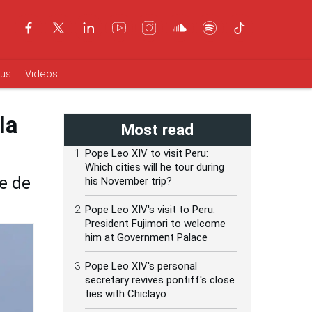
ous
Videos
la
Most read
Pope Leo XIV to visit Peru:
Which cities will he tour during
e de
his November trip?
Pope Leo XIV's visit to Peru:
President Fujimori to welcome
him at Government Palace
Pope Leo XIV's personal
secretary revives pontiff's close
ties with Chiclayo