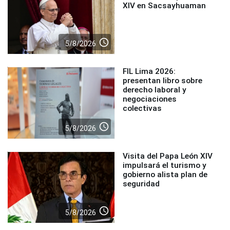
XIV en Sacsayhuaman
access_time
5/8/2026
FIL Lima 2026:
presentan libro sobre
derecho laboral y
negociaciones
colectivas
access_time
5/8/2026
Visita del Papa León XIV
impulsará el turismo y
gobierno alista plan de
seguridad
access_time
5/8/2026