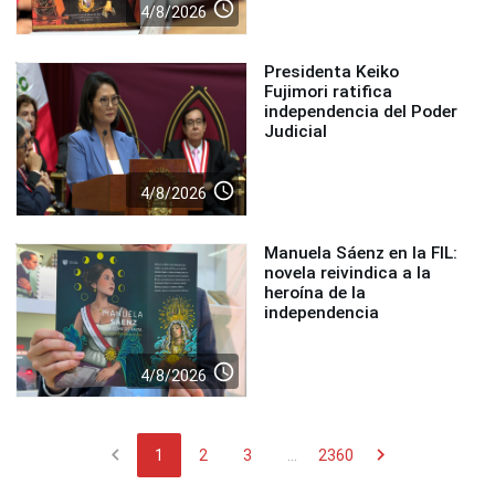
access_time
4/8/2026
Presidenta Keiko
Fujimori ratifica
independencia del Poder
Judicial
access_time
4/8/2026
Manuela Sáenz en la FIL:
novela reivindica a la
heroína de la
independencia
access_time
4/8/2026
chevron_left
chevron_right
1
2
3
...
2360