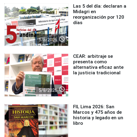
Las 5 del día: declaran a
Midagri en
reorganización por 120
días
access_time
5/8/2026
CEAR: arbitraje se
presenta como
alternativa eficaz ante
la justicia tradicional
access_time
5/8/2026
FIL Lima 2026: San
Marcos y 475 años de
historia y legado en un
libro