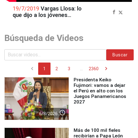
19/7/2019
Vargas Llosa: lo
que dijo a los jóvenes
respecto a libros y pantallas
Búsqueda de Videos
Buscar
chevron_left
chevron_right
1
2
3
...
2360
Presidenta Keiko
Fujimori: vamos a dejar
el Perú en alto con los
Juegos Panamericanos
2027
access_time
6/8/2026
Más de 100 mil fieles
recibirían a Papa León