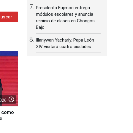
Presidenta Fujimori entrega
módulos escolares y anuncia
Buscar
reinicio de clases en Chongos
Bajo
Illariywan Yachariy: Papa León
XIV visitará cuatro ciudades
access_time
026
ra como
a