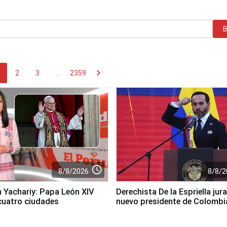
chevron_right
2
3
...
2359
access_time
8/8/2026
8/8/2
an Yachariy: Papa León XIV
Derechista De la Espriella ju
 cuatro ciudades
nuevo presidente de Colombi