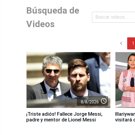
Búsqueda de
Videos
chevron_left
1
access_time
8/8/2026
¡Triste adiós! Fallece Jorge Messi,
Illariyw
padre y mentor de Lionel Messi
visitará