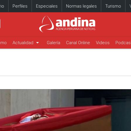
io
Perfiles
Especiales
Normas legales
Turismo
arrow_drop_down
timo
Actualidad
Galería
Canal Online
Videos
Podcas