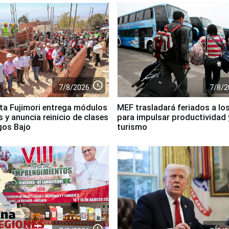
access_time
7/8/2026
7/8/2
ta Fujimori entrega módulos
MEF trasladará feriados a los
 y anuncia reinicio de clases
para impulsar productividad 
gos Bajo
turismo
access_time