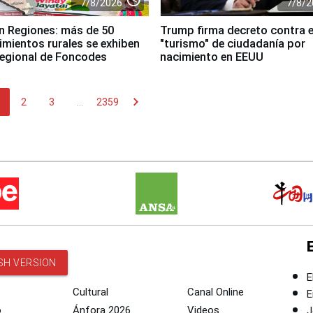
7/8/2026
7/8/2
n Regiones: más de 50
Trump firma decreto contra e
mientos rurales se exhiben
"turismo" de ciudadanía por
 regional de Foncodes
nacimiento en EEUU
chevron_right
2
3
...
2359
SH VERSION
E
Cultural
Canal Online
E
o
Ánfora 2026
Videos
J