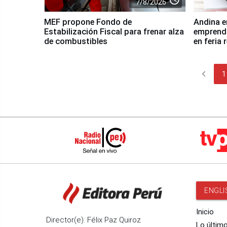
7/8/2026
MEF propone Fondo de
Andina e
Estabilización Fiscal para frenar alza
emprendi
de combustibles
en feria
chevron_left
1
ENGLI
Inicio
Director(e): Félix Paz Quiroz
Lo últim