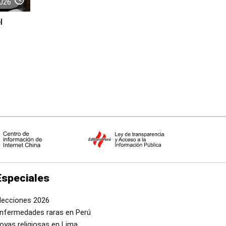
026
l
Especiales
lecciones 2026
nfermedades raras en Perú
oyas religiosas en Lima