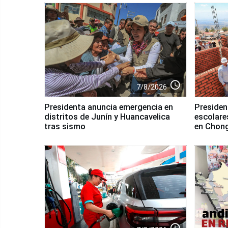
access_time
7/8/2026
Presidenta anuncia emergencia en
Presiden
distritos de Junín y Huancavelica
escolares
tras sismo
en Chon
access_time