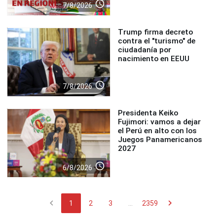
access_time
7/8/2026
Trump firma decreto
contra el "turismo" de
ciudadanía por
nacimiento en EEUU
access_time
7/8/2026
Presidenta Keiko
Fujimori: vamos a dejar
el Perú en alto con los
Juegos Panamericanos
2027
access_time
6/8/2026
chevron_left
chevron_right
1
2
3
...
2359