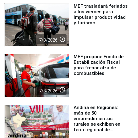
MEF trasladará feriados
a los viernes para
impulsar productividad
y turismo
access_time
7/8/2026
MEF propone Fondo de
Estabilización Fiscal
para frenar alza de
combustibles
access_time
7/8/2026
Andina en Regiones:
más de 50
emprendimientos
rurales se exhiben en
feria regional de
Foncodes