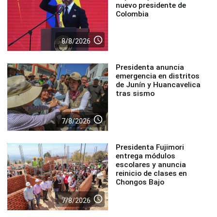
nuevo presidente de
Colombia
access_time
8/8/2026
Presidenta anuncia
emergencia en distritos
de Junín y Huancavelica
tras sismo
access_time
7/8/2026
Presidenta Fujimori
entrega módulos
escolares y anuncia
reinicio de clases en
Chongos Bajo
access_time
7/8/2026