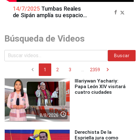
14/7/2025
Tumbas Reales
de Sipán amplía su espacio y
renueva su legado
Búsqueda de Videos
Buscar
chevron_left
chevron_right
1
2
3
...
2359
Illariywan Yachariy:
Papa León XIV visitará
cuatro ciudades
access_time
8/8/2026
Derechista De la
Espriella jura como