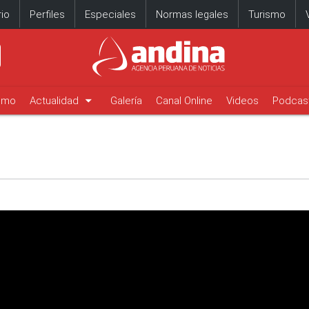
io
Perfiles
Especiales
Normas legales
Turismo
arrow_drop_down
timo
Actualidad
Galería
Canal Online
Videos
Podcas