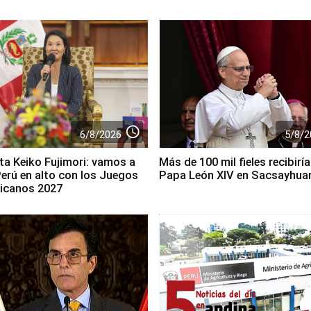
access_time
6/8/2026
5/8/2
ta Keiko Fujimori: vamos a
Más de 100 mil fieles recibiría
 Perú en alto con los Juegos
Papa León XIV en Sacsayhu
icanos 2027