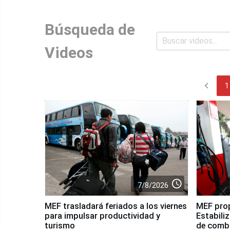
Búsqueda de
Videos
chevron_left
1
access_time
7/8/2026
MEF trasladará feriados a los viernes
MEF pro
para impulsar productividad y
Estabiliz
turismo
de comb