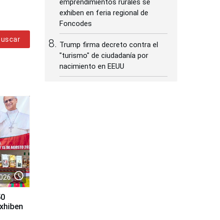
emprendimientos rurales se
exhiben en feria regional de
Foncodes
Buscar
Trump firma decreto contra el
"turismo" de ciudadanía por
nacimiento en EEUU
access_time
026
50
exhiben