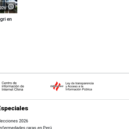
access_time
026
gri en
Especiales
lecciones 2026
nfermedades raras en Perú