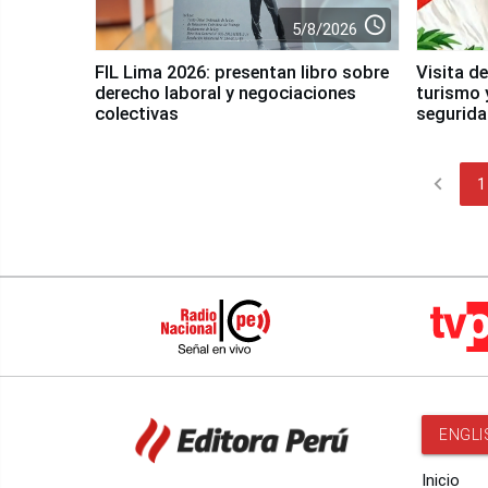
access_time
5/8/2026
FIL Lima 2026: presentan libro sobre
Visita d
derecho laboral y negociaciones
turismo 
colectivas
segurid
chevron_left
1
ENGLI
Inicio