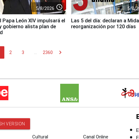
access_time
5/8/2026
5/8/2
el Papa León XIV impulsará el
Las 5 del día: declaran a Mida
y gobierno alista plan de
reorganización por 120 días
ad
chevron_right
2
3
...
2360
SH VERSION
E
Cultural
Canal Online
E