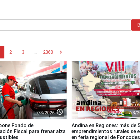
chevron_right
2
3
...
2360
access_time
7/8/2026
7/8/2
pone Fondo de
Andina en Regiones: más de 
ación Fiscal para frenar alza
emprendimientos rurales se 
ustibles
en feria regional de Foncodes