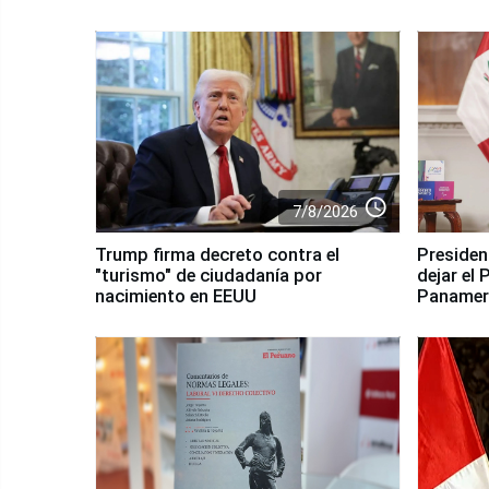
access_time
7/8/2026
Trump firma decreto contra el
Presiden
"turismo" de ciudadanía por
dejar el
nacimiento en EEUU
Panamer