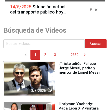
14/5/2025
Situación actual
del transporte público hoy
14 de mayo
Búsqueda de Videos
Buscar
chevron_left
chevron_right
1
2
3
...
2359
¡Triste adiós! Fallece
Jorge Messi, padre y
mentor de Lionel Messi
access_time
8/8/2026
Illariywan Yachariy:
Papa León XIV visitará