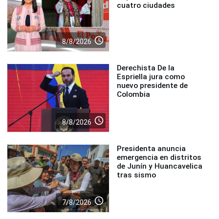
cuatro ciudades
access_time
8/8/2026
Derechista De la
Espriella jura como
nuevo presidente de
Colombia
access_time
8/8/2026
Presidenta anuncia
emergencia en distritos
de Junín y Huancavelica
tras sismo
access_time
7/8/2026