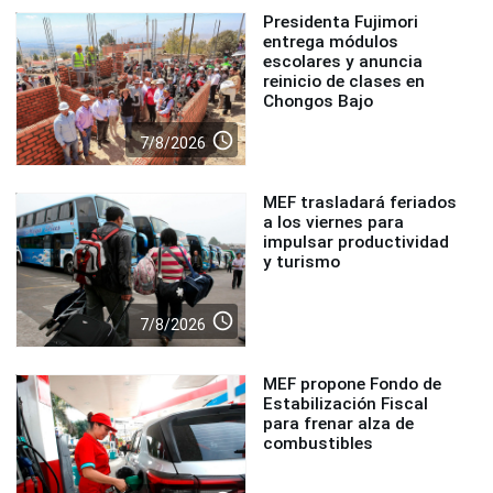
Presidenta Fujimori
entrega módulos
escolares y anuncia
reinicio de clases en
Chongos Bajo
access_time
7/8/2026
MEF trasladará feriados
a los viernes para
impulsar productividad
y turismo
access_time
7/8/2026
MEF propone Fondo de
Estabilización Fiscal
para frenar alza de
combustibles