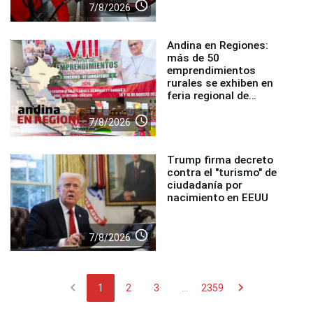
access_time
7/8/2026
Andina en Regiones:
más de 50
emprendimientos
rurales se exhiben en
feria regional de
Foncodes
access_time
7/8/2026
Trump firma decreto
contra el "turismo" de
ciudadanía por
nacimiento en EEUU
access_time
7/8/2026
chevron_left
chevron_right
1
2
3
...
2359