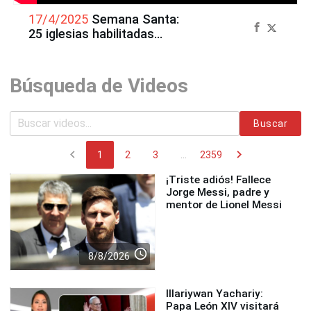
17/4/2025
Semana Santa:
25 iglesias habilitadas
reciben a fieles en Centro de
Lima
Búsqueda de Videos
Buscar
chevron_left
chevron_right
1
2
3
...
2359
¡Triste adiós! Fallece
Jorge Messi, padre y
mentor de Lionel Messi
access_time
8/8/2026
Illariywan Yachariy:
Papa León XIV visitará