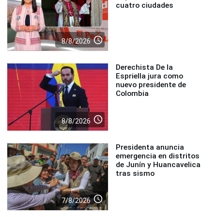
cuatro ciudades
access_time
8/8/2026
Derechista De la
Espriella jura como
nuevo presidente de
Colombia
access_time
8/8/2026
Presidenta anuncia
emergencia en distritos
de Junín y Huancavelica
tras sismo
access_time
7/8/2026