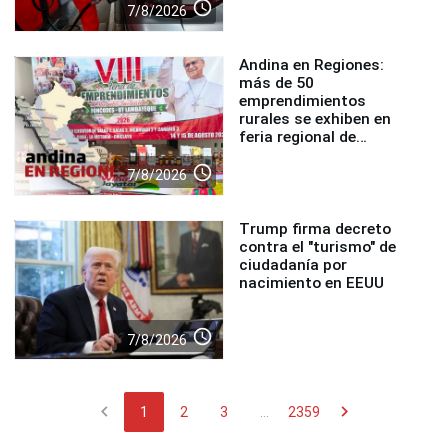
access_time
7/8/2026
Andina en Regiones:
más de 50
emprendimientos
rurales se exhiben en
feria regional de
Foncodes
access_time
7/8/2026
Trump firma decreto
contra el "turismo" de
ciudadanía por
nacimiento en EEUU
access_time
7/8/2026
chevron_left
chevron_right
1
2
3
...
2359