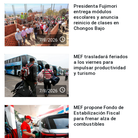
Presidenta Fujimori
entrega módulos
escolares y anuncia
reinicio de clases en
Chongos Bajo
access_time
7/8/2026
MEF trasladará feriados
a los viernes para
impulsar productividad
y turismo
access_time
7/8/2026
MEF propone Fondo de
Estabilización Fiscal
para frenar alza de
combustibles