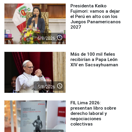
Presidenta Keiko
Fujimori: vamos a dejar
el Perú en alto con los
Juegos Panamericanos
2027
access_time
6/8/2026
Más de 100 mil fieles
recibirían a Papa León
XIV en Sacsayhuaman
access_time
5/8/2026
FIL Lima 2026:
presentan libro sobre
derecho laboral y
negociaciones
colectivas