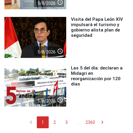
access_time
5/8/2026
Visita del Papa León XIV
impulsará el turismo y
gobierno alista plan de
seguridad
access_time
5/8/2026
Las 5 del día: declaran a
Midagri en
reorganización por 120
días
access_time
5/8/2026
chevron_left
chevron_right
1
2
3
...
2360