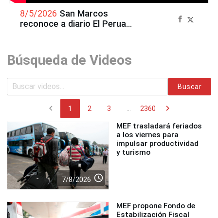
8/5/2026
San Marcos
reconoce a diario El Peruano
como Institución
Emblemática
Búsqueda de Videos
Buscar
chevron_left
chevron_right
1
2
3
...
2360
MEF trasladará feriados
a los viernes para
impulsar productividad
y turismo
access_time
7/8/2026
MEF propone Fondo de
Estabilización Fiscal