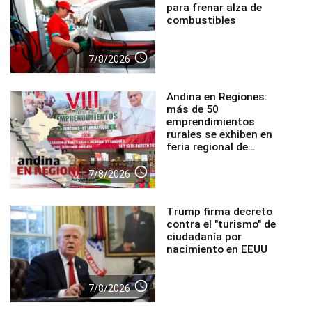
para frenar alza de
combustibles
access_time
7/8/2026
Andina en Regiones:
más de 50
emprendimientos
rurales se exhiben en
feria regional de
Foncodes
access_time
7/8/2026
Trump firma decreto
contra el "turismo" de
ciudadanía por
nacimiento en EEUU
access_time
7/8/2026