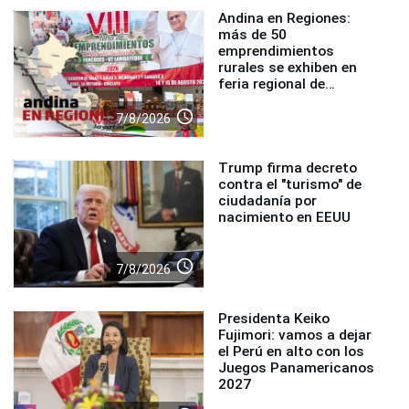
Andina en Regiones:
más de 50
emprendimientos
rurales se exhiben en
feria regional de
Foncodes
access_time
7/8/2026
Trump firma decreto
contra el "turismo" de
ciudadanía por
nacimiento en EEUU
access_time
7/8/2026
Presidenta Keiko
Fujimori: vamos a dejar
el Perú en alto con los
Juegos Panamericanos
2027