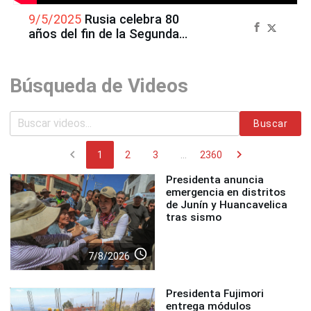
9/5/2025
Rusia celebra 80
años del fin de la Segunda
Guerra Mundial
Búsqueda de Videos
Buscar
chevron_left
chevron_right
1
2
3
...
2360
Presidenta anuncia
emergencia en distritos
de Junín y Huancavelica
tras sismo
access_time
7/8/2026
Presidenta Fujimori
entrega módulos