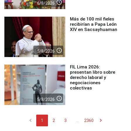
access_time
6/8/2026
Más de 100 mil fieles
recibirían a Papa León
XIV en Sacsayhuaman
access_time
5/8/2026
FIL Lima 2026:
presentan libro sobre
derecho laboral y
negociaciones
colectivas
access_time
5/8/2026
chevron_left
chevron_right
1
2
3
...
2360