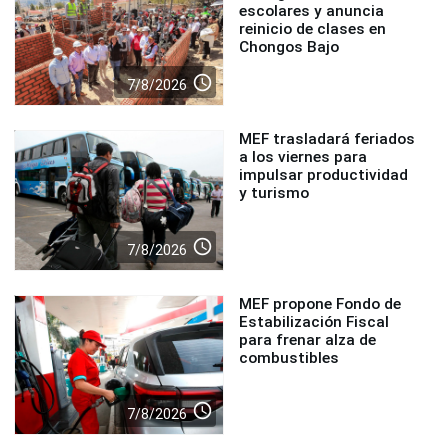
escolares y anuncia
reinicio de clases en
Chongos Bajo
access_time
7/8/2026
MEF trasladará feriados
a los viernes para
impulsar productividad
y turismo
access_time
7/8/2026
MEF propone Fondo de
Estabilización Fiscal
para frenar alza de
combustibles
access_time
7/8/2026