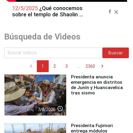
12/5/2025
¿Qué conocemos
sobre el templo de Shaolin y
el kung fu?
Búsqueda de Videos
Buscar
chevron_left
chevron_right
1
2
3
...
2360
Presidenta anuncia
emergencia en distritos
de Junín y Huancavelica
tras sismo
access_time
7/8/2026
Presidenta Fujimori
entrega módulos