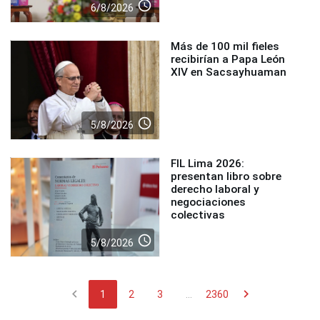
access_time
6/8/2026
Más de 100 mil fieles
recibirían a Papa León
XIV en Sacsayhuaman
access_time
5/8/2026
FIL Lima 2026:
presentan libro sobre
derecho laboral y
negociaciones
colectivas
access_time
5/8/2026
chevron_left
chevron_right
1
2
3
...
2360