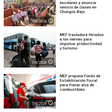
escolares y anuncia
reinicio de clases en
Chongos Bajo
access_time
7/8/2026
MEF trasladará feriados
a los viernes para
impulsar productividad
y turismo
access_time
7/8/2026
MEF propone Fondo de
Estabilización Fiscal
para frenar alza de
combustibles
access_time
7/8/2026