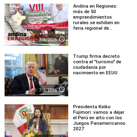
Andina en Regiones:
más de 50
emprendimientos
rurales se exhiben en
feria regional de
Foncodes
access_time
7/8/2026
Trump firma decreto
contra el "turismo" de
ciudadanía por
nacimiento en EEUU
access_time
7/8/2026
Presidenta Keiko
Fujimori: vamos a dejar
el Perú en alto con los
Juegos Panamericanos
2027