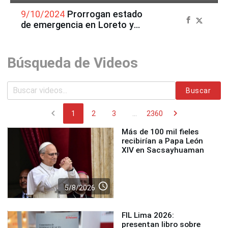
9/10/2024
Prorrogan estado
de emergencia en Loreto y
FF. AA. asumirán el control
del orden interno
Búsqueda de Videos
Buscar
chevron_left
chevron_right
1
2
3
...
2360
Más de 100 mil fieles
recibirían a Papa León
XIV en Sacsayhuaman
access_time
5/8/2026
FIL Lima 2026:
presentan libro sobre