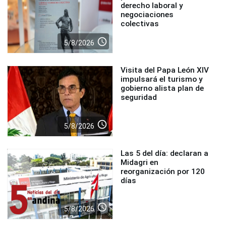
derecho laboral y
negociaciones
colectivas
access_time
5/8/2026
Visita del Papa León XIV
impulsará el turismo y
gobierno alista plan de
seguridad
access_time
5/8/2026
Las 5 del día: declaran a
Midagri en
reorganización por 120
días
access_time
5/8/2026