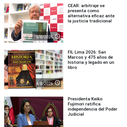
CEAR: arbitraje se
presenta como
alternativa eficaz ante
la justicia tradicional
access_time
5/8/2026
FIL Lima 2026: San
Marcos y 475 años de
historia y legado en un
libro
access_time
4/8/2026
Presidenta Keiko
Fujimori ratifica
independencia del Poder
Judicial