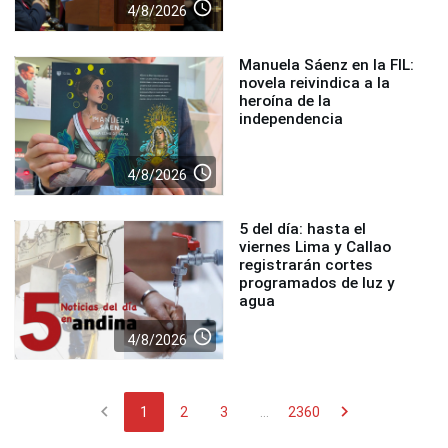
access_time
4/8/2026
Manuela Sáenz en la FIL:
novela reivindica a la
heroína de la
independencia
access_time
4/8/2026
5 del día: hasta el
viernes Lima y Callao
registrarán cortes
programados de luz y
agua
access_time
4/8/2026
chevron_left
chevron_right
1
2
3
...
2360