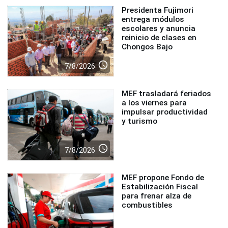
Presidenta Fujimori
entrega módulos
escolares y anuncia
reinicio de clases en
Chongos Bajo
access_time
7/8/2026
MEF trasladará feriados
a los viernes para
impulsar productividad
y turismo
access_time
7/8/2026
MEF propone Fondo de
Estabilización Fiscal
para frenar alza de
combustibles