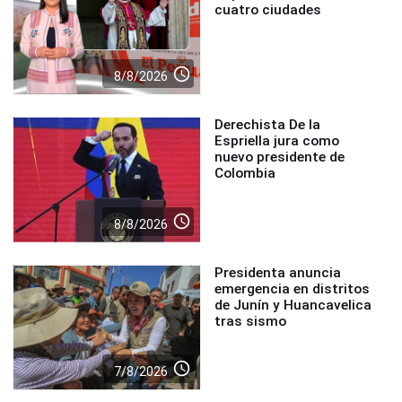
cuatro ciudades
access_time
8/8/2026
Derechista De la
Espriella jura como
nuevo presidente de
Colombia
access_time
8/8/2026
Presidenta anuncia
emergencia en distritos
de Junín y Huancavelica
tras sismo
access_time
7/8/2026