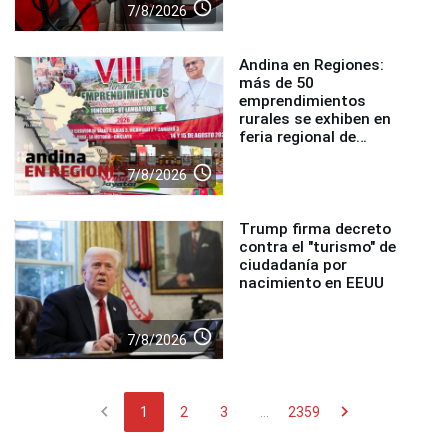
access_time
7/8/2026
Andina en Regiones:
más de 50
emprendimientos
rurales se exhiben en
feria regional de
Foncodes
access_time
7/8/2026
Trump firma decreto
contra el "turismo" de
ciudadanía por
nacimiento en EEUU
access_time
7/8/2026
chevron_left
chevron_right
1
2
3
...
2359