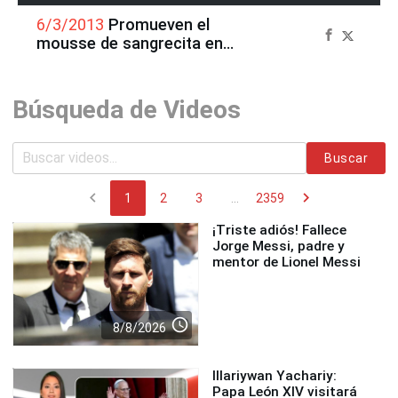
6/3/2013
Promueven el
mousse de sangrecita en
loncheras para combatir
anemia
Búsqueda de Videos
Buscar
chevron_left
chevron_right
1
2
3
...
2359
¡Triste adiós! Fallece
Jorge Messi, padre y
mentor de Lionel Messi
access_time
8/8/2026
Illariywan Yachariy:
Papa León XIV visitará