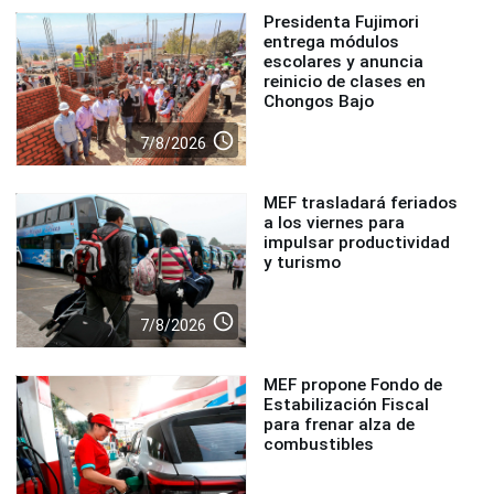
Presidenta Fujimori
entrega módulos
escolares y anuncia
reinicio de clases en
Chongos Bajo
access_time
7/8/2026
MEF trasladará feriados
a los viernes para
impulsar productividad
y turismo
access_time
7/8/2026
MEF propone Fondo de
Estabilización Fiscal
para frenar alza de
combustibles