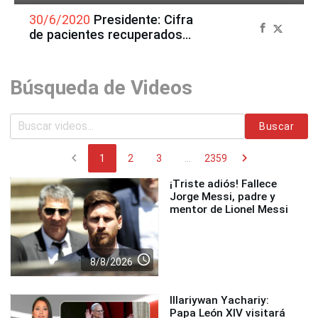
30/6/2020
Presidente: Cifra
de pacientes recuperados
es mayor que casos activos
Búsqueda de Videos
Buscar
chevron_left
chevron_right
1
2
3
...
2359
¡Triste adiós! Fallece
Jorge Messi, padre y
mentor de Lionel Messi
access_time
8/8/2026
Illariywan Yachariy:
Papa León XIV visitará