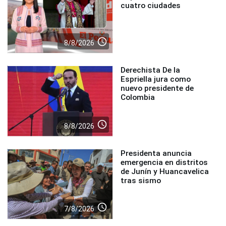
cuatro ciudades
access_time
8/8/2026
Derechista De la
Espriella jura como
nuevo presidente de
Colombia
access_time
8/8/2026
Presidenta anuncia
emergencia en distritos
de Junín y Huancavelica
tras sismo
access_time
7/8/2026