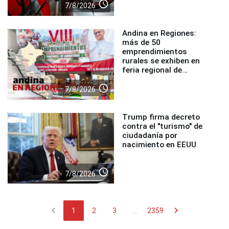
access_time
7/8/2026
Andina en Regiones:
más de 50
emprendimientos
rurales se exhiben en
feria regional de
Foncodes
access_time
7/8/2026
Trump firma decreto
contra el "turismo" de
ciudadanía por
nacimiento en EEUU
access_time
7/8/2026
chevron_left
chevron_right
1
2
3
...
2359