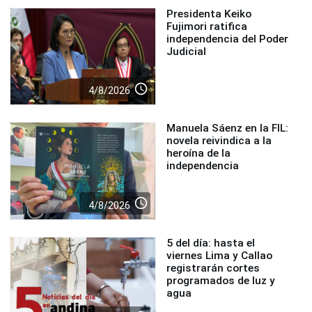
Presidenta Keiko
Fujimori ratifica
independencia del Poder
Judicial
access_time
4/8/2026
Manuela Sáenz en la FIL:
novela reivindica a la
heroína de la
independencia
access_time
4/8/2026
5 del día: hasta el
viernes Lima y Callao
registrarán cortes
programados de luz y
agua