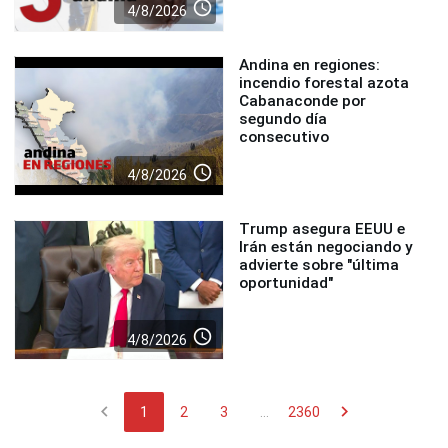
access_time
4/8/2026
Andina en regiones:
incendio forestal azota
Cabanaconde por
segundo día
consecutivo
access_time
4/8/2026
Trump asegura EEUU e
Irán están negociando y
advierte sobre "última
oportunidad"
access_time
4/8/2026
chevron_left
chevron_right
1
2
3
...
2360