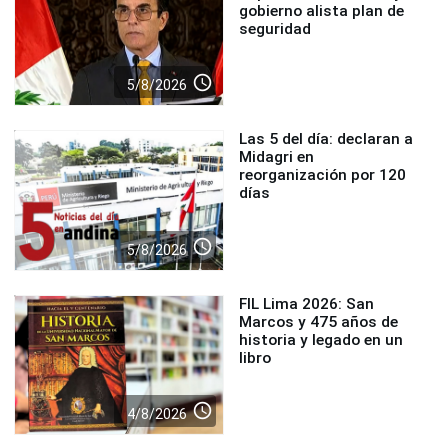
gobierno alista plan de
seguridad
access_time
5/8/2026
Las 5 del día: declaran a
Midagri en
reorganización por 120
días
access_time
5/8/2026
FIL Lima 2026: San
Marcos y 475 años de
historia y legado en un
libro
access_time
4/8/2026