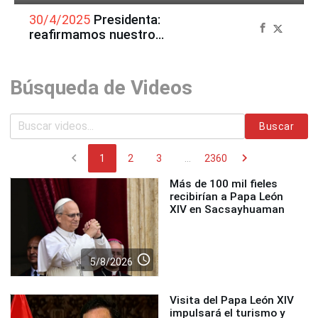
30/4/2025
Presidenta:
reafirmamos nuestro
compromiso con el empleo
digno
Búsqueda de Videos
Buscar
chevron_left
chevron_right
1
2
3
...
2360
Más de 100 mil fieles
recibirían a Papa León
XIV en Sacsayhuaman
access_time
5/8/2026
Visita del Papa León XIV
impulsará el turismo y