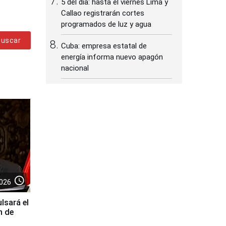
5 del día: hasta el viernes Lima y
Callao registrarán cortes
programados de luz y agua
Buscar
Cuba: empresa estatal de
energía informa nuevo apagón
nacional
access_time
026
lsará el
n de