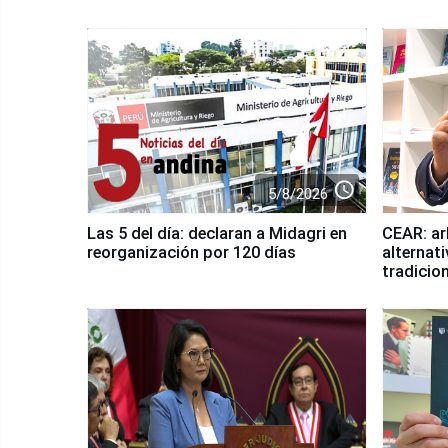
access_time
5/8/2026
Las 5 del día: declaran a Midagri en
CEAR: ar
reorganización por 120 días
alternati
tradicio