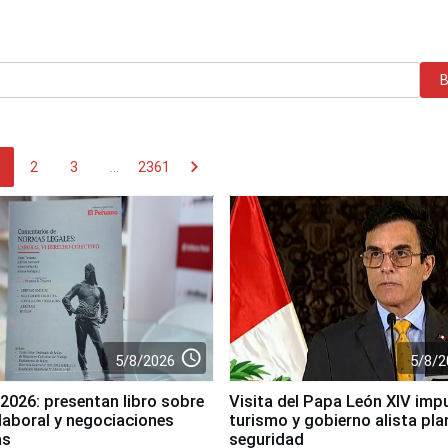
chevron_right
2
3
...
2361
access_time
5/8/2026
5/8/2
 2026: presentan libro sobre
Visita del Papa León XIV impu
laboral y negociaciones
turismo y gobierno alista pla
as
seguridad