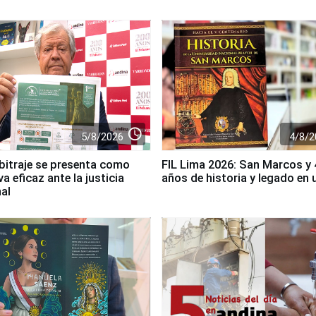
access_time
5/8/2026
4/8/2
bitraje se presenta como
FIL Lima 2026: San Marcos y
va eficaz ante la justicia
años de historia y legado en u
nal