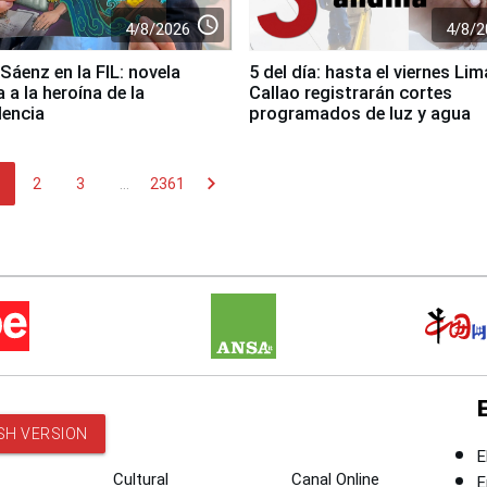
access_time
4/8/2026
4/8/2
Sáenz en la FIL: novela
5 del día: hasta el viernes Lim
a a la heroína de la
Callao registrarán cortes
encia
programados de luz y agua
chevron_right
2
3
...
2361
SH VERSION
E
Cultural
Canal Online
E