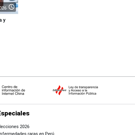
access_time
026
a y
Especiales
lecciones 2026
nfermedades raras en Perú