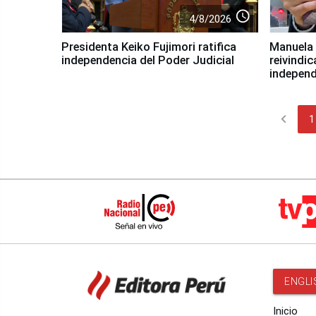
access_time
4/8/2026
Presidenta Keiko Fujimori ratifica
Manuela 
independencia del Poder Judicial
reivindic
independ
chevron_left
1
ENGLI
Inicio