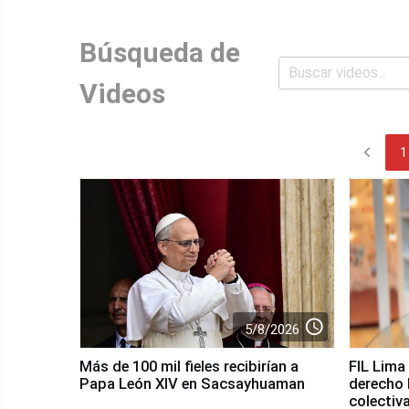
Búsqueda de
Videos
chevron_left
1
access_time
5/8/2026
Más de 100 mil fieles recibirían a
FIL Lima
Papa León XIV en Sacsayhuaman
derecho 
colectiv