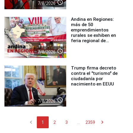
access_time
7/8/2026
Andina en Regiones:
más de 50
emprendimientos
rurales se exhiben en
feria regional de
Foncodes
access_time
7/8/2026
Trump firma decreto
contra el "turismo" de
ciudadanía por
nacimiento en EEUU
access_time
7/8/2026
chevron_left
chevron_right
1
2
3
...
2359