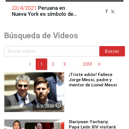
22/4/2021
Peruana en
Nueva York es símbolo de
lucha contra la pandemia
Búsqueda de Videos
Buscar
chevron_left
chevron_right
1
2
3
...
2359
¡Triste adiós! Fallece
Jorge Messi, padre y
mentor de Lionel Messi
access_time
8/8/2026
Illariywan Yachariy:
Papa León XIV visitará