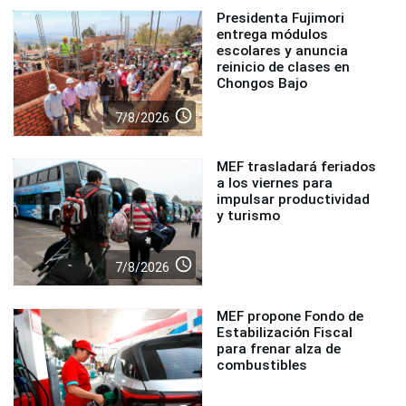
Presidenta Fujimori
entrega módulos
escolares y anuncia
reinicio de clases en
Chongos Bajo
access_time
7/8/2026
MEF trasladará feriados
a los viernes para
impulsar productividad
y turismo
access_time
7/8/2026
MEF propone Fondo de
Estabilización Fiscal
para frenar alza de
combustibles