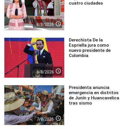
cuatro ciudades
access_time
8/8/2026
Derechista De la
Espriella jura como
nuevo presidente de
Colombia
access_time
8/8/2026
Presidenta anuncia
emergencia en distritos
de Junín y Huancavelica
tras sismo
access_time
7/8/2026