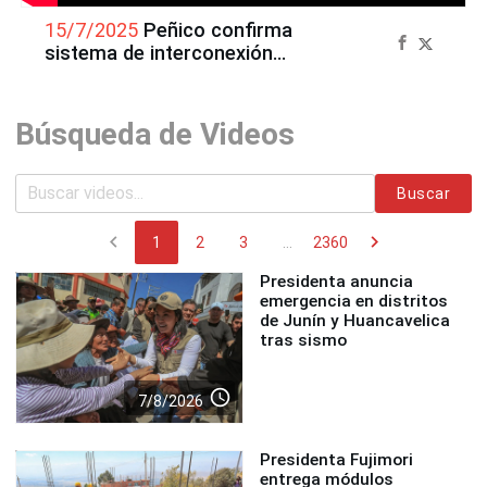
15/7/2025
Peñico confirma
sistema de interconexión
entre antiguos peruanos
Búsqueda de Videos
Buscar
chevron_left
chevron_right
1
2
3
...
2360
Presidenta anuncia
emergencia en distritos
de Junín y Huancavelica
tras sismo
access_time
7/8/2026
Presidenta Fujimori
entrega módulos