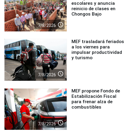
escolares y anuncia
reinicio de clases en
Chongos Bajo
access_time
7/8/2026
MEF trasladará feriados
a los viernes para
impulsar productividad
y turismo
access_time
7/8/2026
MEF propone Fondo de
Estabilización Fiscal
para frenar alza de
combustibles
access_time
7/8/2026