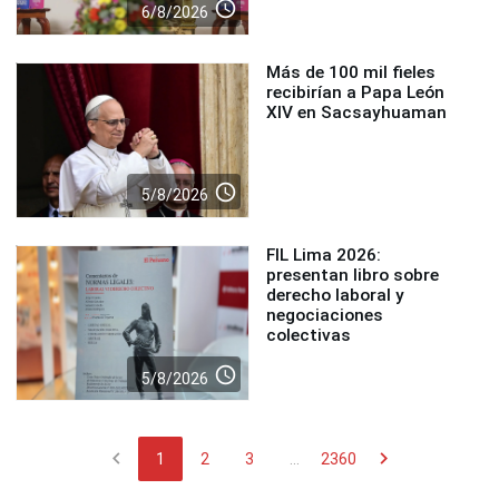
access_time
6/8/2026
Más de 100 mil fieles
recibirían a Papa León
XIV en Sacsayhuaman
access_time
5/8/2026
FIL Lima 2026:
presentan libro sobre
derecho laboral y
negociaciones
colectivas
access_time
5/8/2026
chevron_left
chevron_right
1
2
3
...
2360