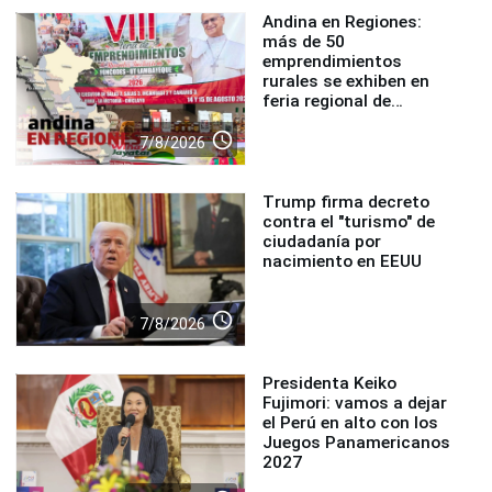
Andina en Regiones:
más de 50
emprendimientos
rurales se exhiben en
feria regional de
Foncodes
access_time
7/8/2026
Trump firma decreto
contra el "turismo" de
ciudadanía por
nacimiento en EEUU
access_time
7/8/2026
Presidenta Keiko
Fujimori: vamos a dejar
el Perú en alto con los
Juegos Panamericanos
2027