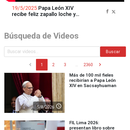
19/5/2025
Papa León XIV
recibe feliz zapallo loche y
artesanía de Incahuasi en el
Vaticano
Búsqueda de Videos
Buscar
chevron_left
chevron_right
1
2
3
...
2360
Más de 100 mil fieles
recibirían a Papa León
XIV en Sacsayhuaman
access_time
5/8/2026
FIL Lima 2026:
presentan libro sobre