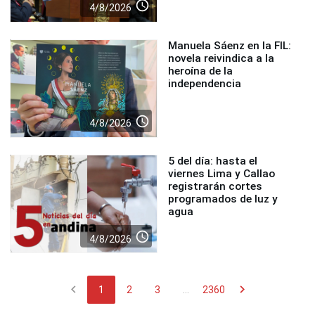
access_time
4/8/2026
Manuela Sáenz en la FIL:
novela reivindica a la
heroína de la
independencia
access_time
4/8/2026
5 del día: hasta el
viernes Lima y Callao
registrarán cortes
programados de luz y
agua
access_time
4/8/2026
chevron_left
chevron_right
1
2
3
...
2360