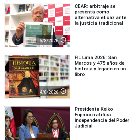
CEAR: arbitraje se
presenta como
alternativa eficaz ante
la justicia tradicional
access_time
5/8/2026
FIL Lima 2026: San
Marcos y 475 años de
historia y legado en un
libro
access_time
4/8/2026
Presidenta Keiko
Fujimori ratifica
independencia del Poder
Judicial