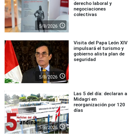
derecho laboral y
negociaciones
colectivas
access_time
5/8/2026
Visita del Papa León XIV
impulsará el turismo y
gobierno alista plan de
seguridad
access_time
5/8/2026
Las 5 del día: declaran a
Midagri en
reorganización por 120
días
access_time
5/8/2026