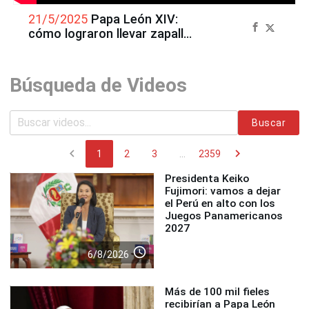
21/5/2025
Papa León XIV:
cómo lograron llevar zapallo
loche al Vaticano
Búsqueda de Videos
Buscar
chevron_left
chevron_right
1
2
3
...
2359
Presidenta Keiko
Fujimori: vamos a dejar
el Perú en alto con los
Juegos Panamericanos
2027
access_time
6/8/2026
Más de 100 mil fieles
recibirían a Papa León