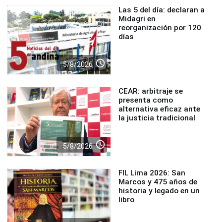
Las 5 del día: declaran a
Midagri en
reorganización por 120
días
access_time
5/8/2026
CEAR: arbitraje se
presenta como
alternativa eficaz ante
la justicia tradicional
access_time
5/8/2026
FIL Lima 2026: San
Marcos y 475 años de
historia y legado en un
libro