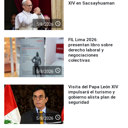
XIV en Sacsayhuaman
access_time
5/8/2026
FIL Lima 2026:
presentan libro sobre
derecho laboral y
negociaciones
colectivas
access_time
5/8/2026
Visita del Papa León XIV
impulsará el turismo y
gobierno alista plan de
seguridad
access_time
5/8/2026