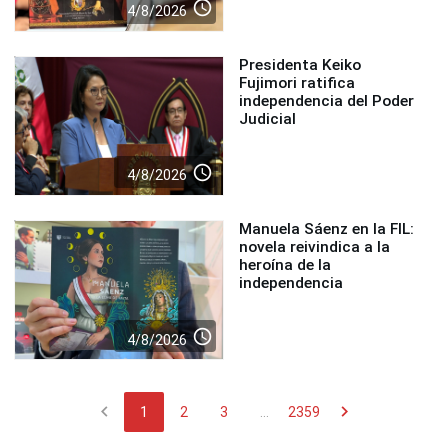
access_time
4/8/2026
Presidenta Keiko
Fujimori ratifica
independencia del Poder
Judicial
access_time
4/8/2026
Manuela Sáenz en la FIL:
novela reivindica a la
heroína de la
independencia
access_time
4/8/2026
chevron_left
chevron_right
1
2
3
...
2359