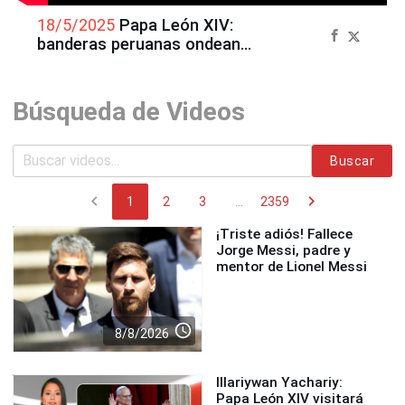
18/5/2025
Papa León XIV:
banderas peruanas ondean
en su llegada a Plaza San
Pedro
Búsqueda de Videos
Buscar
chevron_left
chevron_right
1
2
3
...
2359
¡Triste adiós! Fallece
Jorge Messi, padre y
mentor de Lionel Messi
access_time
8/8/2026
Illariywan Yachariy:
Papa León XIV visitará