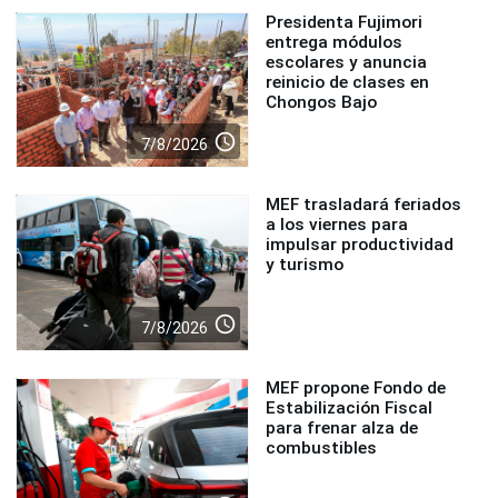
Presidenta Fujimori
entrega módulos
escolares y anuncia
reinicio de clases en
Chongos Bajo
access_time
7/8/2026
MEF trasladará feriados
a los viernes para
impulsar productividad
y turismo
access_time
7/8/2026
MEF propone Fondo de
Estabilización Fiscal
para frenar alza de
combustibles