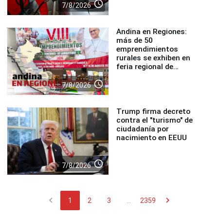
access_time
7/8/2026
Andina en Regiones:
más de 50
emprendimientos
rurales se exhiben en
feria regional de
Foncodes
access_time
7/8/2026
Trump firma decreto
contra el "turismo" de
ciudadanía por
nacimiento en EEUU
access_time
7/8/2026
chevron_left
chevron_right
1
2
3
...
2359