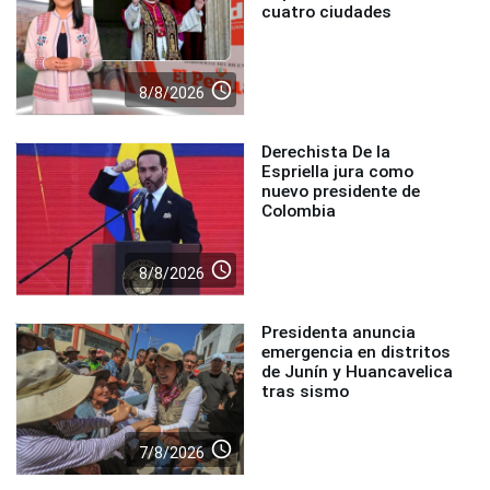
cuatro ciudades
access_time
8/8/2026
Derechista De la
Espriella jura como
nuevo presidente de
Colombia
access_time
8/8/2026
Presidenta anuncia
emergencia en distritos
de Junín y Huancavelica
tras sismo
access_time
7/8/2026