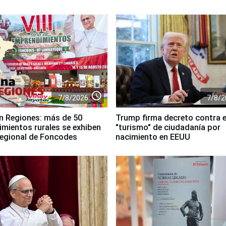
access_time
7/8/2026
7/8/2
n Regiones: más de 50
Trump firma decreto contra e
mientos rurales se exhiben
"turismo" de ciudadanía por
 regional de Foncodes
nacimiento en EEUU