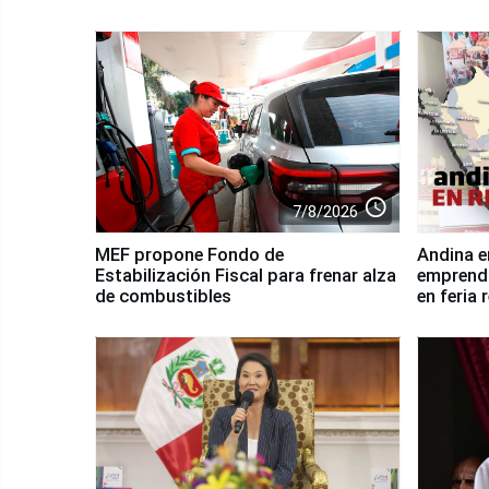
access_time
7/8/2026
MEF propone Fondo de
Andina e
Estabilización Fiscal para frenar alza
emprendi
de combustibles
en feria