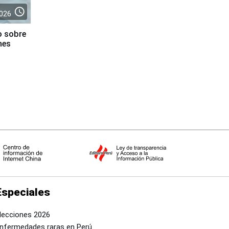
access_time
026
o sobre
nes
Especiales
lecciones 2026
nfermedades raras en Perú