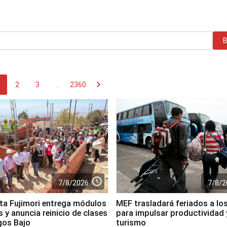
chevron_right
2
3
...
2360
access_time
7/8/2026
7/8/2
ta Fujimori entrega módulos
MEF trasladará feriados a los
 y anuncia reinicio de clases
para impulsar productividad 
gos Bajo
turismo