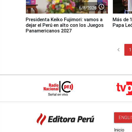
access_time
6/8/2026
Presidenta Keiko Fujimori: vamos a
Más de 10
dejar el Perú en alto con los Juegos
Papa Le
Panamericanos 2027
chevron_left
1
ENGLI
Inicio