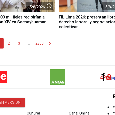
access_time
5/8/2026
5/8/2
0 mil fieles recibirían a
FIL Lima 2026: presentan libr
ón XIV en Sacsayhuaman
derecho laboral y negociacio
colectivas
chevron_right
2
3
...
2360
SH VERSION
E
Cultural
Canal Online
E