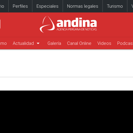
io
Perfiles
Especiales
Normas legales
Turismo
arrow_drop_down
timo
Actualidad
Galería
Canal Online
Videos
Podcas