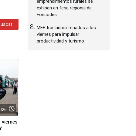
emprendimientos rurales se
exhiben en feria regional de
Foncodes
Buscar
MEF trasladará feriados a los
viernes para impulsar
productividad y turismo
access_time
026
 viernes
y