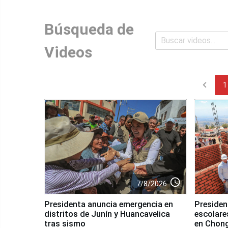
Búsqueda de
Videos
chevron_left
1
access_time
7/8/2026
Presidenta anuncia emergencia en
Presiden
distritos de Junín y Huancavelica
escolares
tras sismo
en Chon