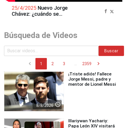
25/4/2025
Nuevo Jorge
Chávez: ¿cuándo se
colocarán los puentes entre
Faucett y Morales Duárez?
Búsqueda de Videos
Buscar
chevron_left
chevron_right
1
2
3
...
2359
¡Triste adiós! Fallece
Jorge Messi, padre y
mentor de Lionel Messi
access_time
8/8/2026
Illariywan Yachariy:
Papa León XIV visitará