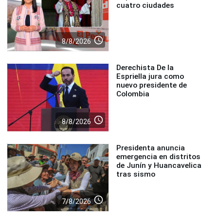
cuatro ciudades
access_time
8/8/2026
Derechista De la
Espriella jura como
nuevo presidente de
Colombia
access_time
8/8/2026
Presidenta anuncia
emergencia en distritos
de Junín y Huancavelica
tras sismo
access_time
7/8/2026