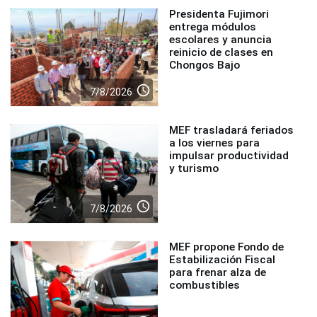
Presidenta Fujimori
entrega módulos
escolares y anuncia
reinicio de clases en
Chongos Bajo
access_time
7/8/2026
MEF trasladará feriados
a los viernes para
impulsar productividad
y turismo
access_time
7/8/2026
MEF propone Fondo de
Estabilización Fiscal
para frenar alza de
combustibles