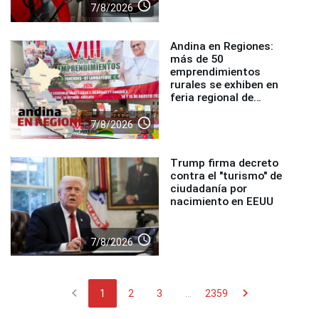
access_time
7/8/2026
Andina en Regiones:
más de 50
emprendimientos
rurales se exhiben en
feria regional de
Foncodes
access_time
7/8/2026
Trump firma decreto
contra el "turismo" de
ciudadanía por
nacimiento en EEUU
access_time
7/8/2026
chevron_left
chevron_right
1
2
3
...
2359