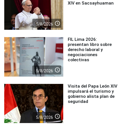
XIV en Sacsayhuaman
access_time
5/8/2026
FIL Lima 2026:
presentan libro sobre
derecho laboral y
negociaciones
colectivas
access_time
5/8/2026
Visita del Papa León XIV
impulsará el turismo y
gobierno alista plan de
seguridad
access_time
5/8/2026