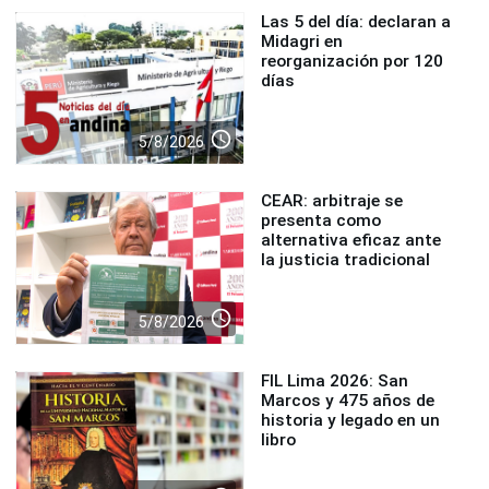
Las 5 del día: declaran a
Midagri en
reorganización por 120
días
access_time
5/8/2026
CEAR: arbitraje se
presenta como
alternativa eficaz ante
la justicia tradicional
access_time
5/8/2026
FIL Lima 2026: San
Marcos y 475 años de
historia y legado en un
libro