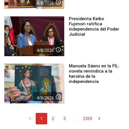
access_time
4/8/2026
Presidenta Keiko
Fujimori ratifica
independencia del Poder
Judicial
access_time
4/8/2026
Manuela Sáenz en la FIL:
novela reivindica a la
heroína de la
independencia
access_time
4/8/2026
chevron_left
chevron_right
1
2
3
...
2359