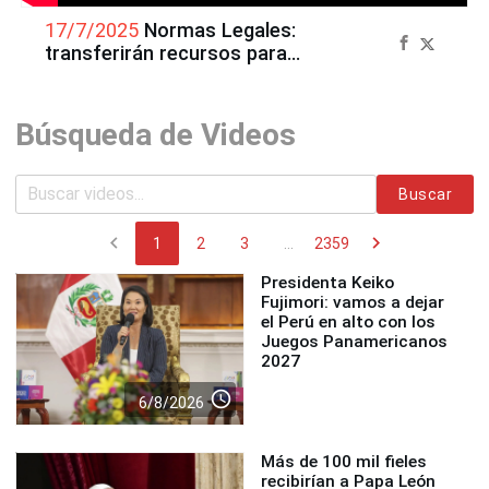
17/7/2025
Normas Legales:
transferirán recursos para
la Embajada de los Estados
Unidos en el Perú
Búsqueda de Videos
Buscar
chevron_left
chevron_right
1
2
3
...
2359
Presidenta Keiko
Fujimori: vamos a dejar
el Perú en alto con los
Juegos Panamericanos
2027
access_time
6/8/2026
Más de 100 mil fieles
recibirían a Papa León