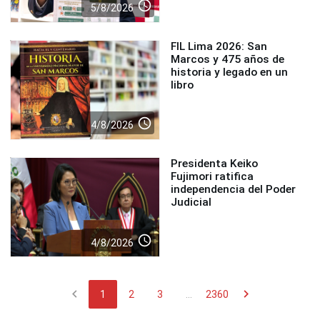
access_time
5/8/2026
FIL Lima 2026: San
Marcos y 475 años de
historia y legado en un
libro
access_time
4/8/2026
Presidenta Keiko
Fujimori ratifica
independencia del Poder
Judicial
access_time
4/8/2026
chevron_left
chevron_right
1
2
3
...
2360