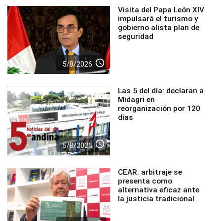
Visita del Papa León XIV
impulsará el turismo y
gobierno alista plan de
seguridad
access_time
5/8/2026
Las 5 del día: declaran a
Midagri en
reorganización por 120
días
access_time
5/8/2026
CEAR: arbitraje se
presenta como
alternativa eficaz ante
la justicia tradicional