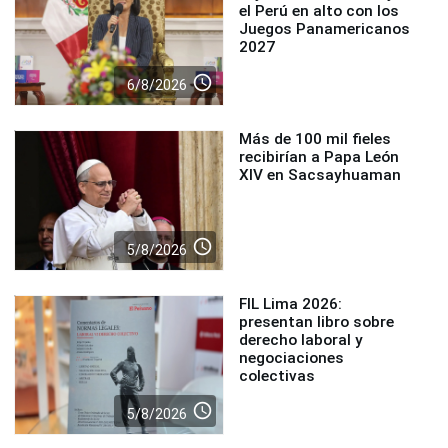
el Perú en alto con los
Juegos Panamericanos
2027
access_time
6/8/2026
Más de 100 mil fieles
recibirían a Papa León
XIV en Sacsayhuaman
access_time
5/8/2026
FIL Lima 2026:
presentan libro sobre
derecho laboral y
negociaciones
colectivas
access_time
5/8/2026