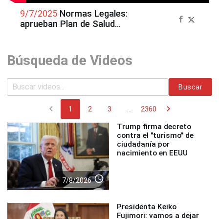
9/7/2025
Normas Legales:
aprueban Plan de Salud
Mental en colegios
Búsqueda de Videos
Buscar
chevron_left
chevron_right
1
2
3
...
2360
Trump firma decreto
contra el "turismo" de
ciudadanía por
nacimiento en EEUU
access_time
7/8/2026
Presidenta Keiko
Fujimori: vamos a dejar