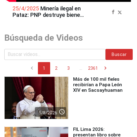
25/4/2025
Minería ilegal en
Pataz: PNP destruye bienes
de 52 millones de soles
Búsqueda de Videos
Buscar
chevron_left
chevron_right
1
2
3
...
2361
Más de 100 mil fieles
recibirían a Papa León
XIV en Sacsayhuaman
access_time
5/8/2026
FIL Lima 2026:
presentan libro sobre