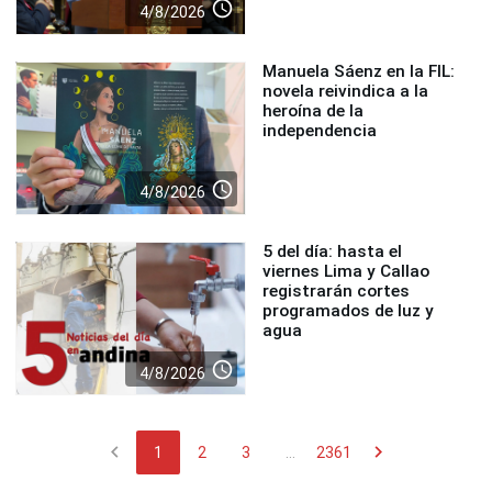
access_time
4/8/2026
Manuela Sáenz en la FIL:
novela reivindica a la
heroína de la
independencia
access_time
4/8/2026
5 del día: hasta el
viernes Lima y Callao
registrarán cortes
programados de luz y
agua
access_time
4/8/2026
chevron_left
chevron_right
1
2
3
...
2361