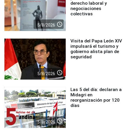
derecho laboral y
negociaciones
colectivas
access_time
5/8/2026
Visita del Papa León XIV
impulsará el turismo y
gobierno alista plan de
seguridad
access_time
5/8/2026
Las 5 del día: declaran a
Midagri en
reorganización por 120
días
access_time
5/8/2026