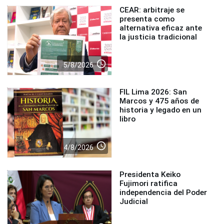
CEAR: arbitraje se
presenta como
alternativa eficaz ante
la justicia tradicional
access_time
5/8/2026
FIL Lima 2026: San
Marcos y 475 años de
historia y legado en un
libro
access_time
4/8/2026
Presidenta Keiko
Fujimori ratifica
independencia del Poder
Judicial